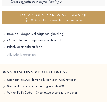
Onze suggesties voor expresslevering
TOEVOEGEN AAN WINKELMANDJE
100% beschermd door de Edenly-garanties
Retour 30 dagen (volledige terugbetaling)
Gratis ruilen en aanpassen van de maat
Edenly echtheidscertificaat
Alle Edenly-garanties
WAAROM ONS VERTROUWEN?
Meer dan 50.000 klanten elk jaar voor 100% tevreden
Specialist in verlovingen en ringen sinds 2008
Winkel Parijs Opéra –
Onze juweelexperts tot uw dienst