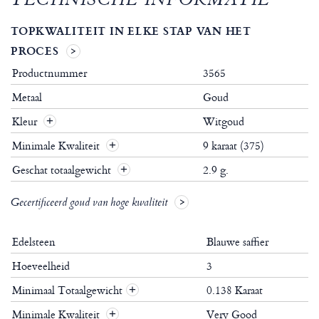
TECHNISCHE INFORMATIE
TOPKWALITEIT IN ELKE STAP VAN HET
PROCES
Productnummer
3565
Metaal
Goud
Kleur
Witgoud
Minimale Kwaliteit
9 karaat (375)
Geschat totaalgewicht
2.9 g.
Gecertificeerd goud van hoge kwaliteit
Edelsteen
Blauwe saffier
Hoeveelheid
3
Minimaal Totaalgewicht
0.138 Karaat
+
Minimale Kwaliteit
Very Good
+