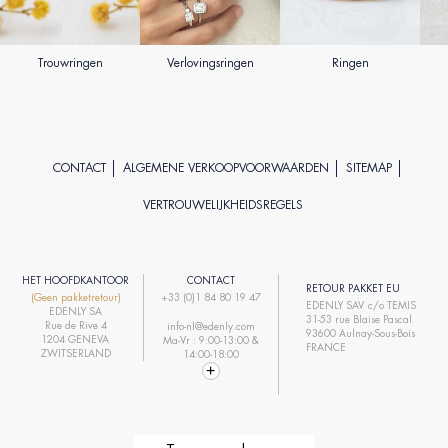
Trouwringen
Verlovingsringen
Ringen
CONTACT
ALGEMENE VERKOOPVOORWAARDEN
SITEMAP
VERTROUWELIJKHEIDSREGELS
HET HOOFDKANTOOR
CONTACT
RETOUR PAKKET EU
(Geen pakketretour)
+33 (0)1 84 80 19 47
EDENLY SAV c/o TEMIS
EDENLY SA
31-53 rue Blaise Pascal
Rue de Rive 4
info-nl@edenly.com
93600 Aulnay-Sous-Bois
1204 GENEVA
Ma-Vr : 9:00-13:00 &
FRANCE
ZWITSERLAND
14:00-18:00