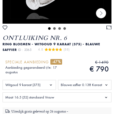
ONTLUIKING NR. 6
RING BLOEMEN - WITGOUD 9 KARAAT (375) - BLAUWE
4.8 
 (88)
SAFFIER
ID : 3565
-47%
SPECIALE AANBIEDING
€ 1490
€ 790
Aanbieding gegarandeerd t/m: 17
augustus
Witgoud 9 karaat (375)
Blauwe saffier 0.138 Karaat
Maat 16.5 (52) standaard Vrouw
Uiterlijk gratis geleverd op
26 augustus -