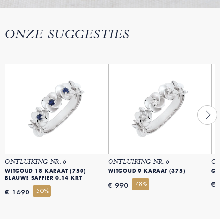
ONZE SUGGESTIES
ONTLUIKING NR. 6
ONTLUIKING NR. 6
ON
WITGOUD 18 KARAAT (750)
WITGOUD 9 KARAAT (375)
GE
BLAUWE SAFFIER 0.14 KRT
-48%
€ 
€ 990
-50%
€ 1690