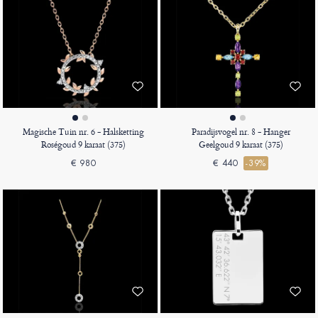
Magische Tuin nr. 6 - Halsketting
Paradijsvogel nr. 8 - Hanger
Roségoud 9 karaat (375)
Geelgoud 9 karaat (375)
€ 980
€ 440
-39%