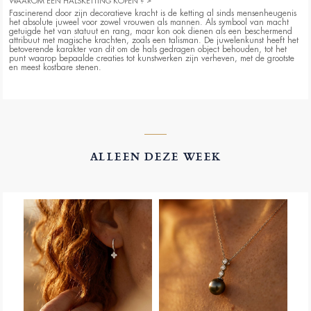
WAAROM EEN HALSKETTING KOPEN ?
Fascinerend door zijn decoratieve kracht is de ketting al sinds mensenheugenis
het absolute juweel voor zowel vrouwen als mannen. Als symbool van macht
getuigde het van statuut en rang, maar kon ook dienen als een beschermend
attribuut met magische krachten, zoals een talisman. De juwelenkunst heeft het
betoverende karakter van dit om de hals gedragen object behouden, tot het
punt waarop bepaalde creaties tot kunstwerken zijn verheven, met de grootste
en meest kostbare stenen.
Vandaag de dag is de gouden ketting nog steeds een van de essentiële
accessoires in onze sieradendoos. Het geven of kopen van een gouden ketting
blijft nog altijd een iconisch geschenk, een vector van stijl en elegantie. En
praktisch gezien is het ook het ideale cadeau-juweel - in tegenstelling tot ringen
is er geen kennis nodig van de maat van de persoon voor wie het bedoeld is.
Onze Edenly-kettingen zijn verkrijgbaar in een standaard en comfortabele
maat van 45 cm, verstelbaar tot 42 cm voor de dunste halzen of om de ketting
dichter bij het gezicht te dragen, in de holte van de hals.
ALLEEN DEZE WEEK
DIAMANTEN KETTING, HANGER AAN KETTING, SETJE..... WAT TE KIEZEN?
In witgoud, geelgoud, roségoud of 3 soorten goud, flexibel of stijf, fijn of
breed, met of zonder diamanten, edelstenen of parels, ontdek de zeer ruime
keuze die Edenly u biedt via haar zoekfilter. U vindt zowel kettingen als
hangers (d.w.z. een hangertje dat zonder ketting wordt verkocht). Voor de
aankoop van een ketting kunt u naast de aankoop van een hanger ook de
grootte van de ketting kiezen.
Als u van setjes houdt en er de voorkeur aan geeft, kies dan uit onze
verschillende collecties, die een keuze bieden uit ringen, oorbellen en/of
armbanden. U profiteert dus van ons aanbod van 20% korting op het tweede
juweel.
Tot slot willen wij u erop wijzen dat de meeste van onze sieraden verkrijgbaar
zijn in 9 karaat en 18 karaat goud om u een ruimere keuze aan prijzen te