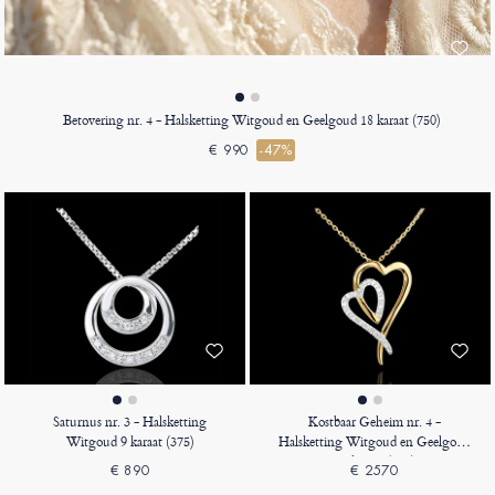
Betovering nr. 4 - Halsketting Witgoud en Geelgoud 18 karaat (750)
€ 990
-47%
Saturnus nr. 3 - Halsketting
Kostbaar Geheim nr. 4 -
Witgoud 9 karaat (375)
Halsketting Witgoud en Geelgoud
18 karaat (750)
€ 890
€ 2570