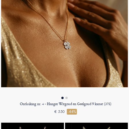
Ontluiking nr. 4 - Hanger Witgoud en Geelgoud 9 karaat (375)
€ 550
-44%