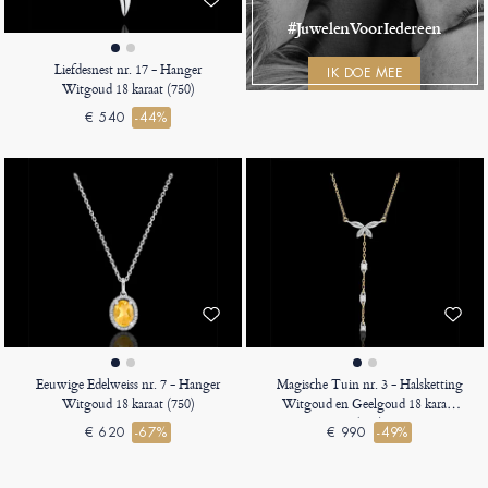
#JuwelenVoorIedereen
Liefdesnest nr. 17 - Hanger
IK DOE MEE
Witgoud 18 karaat (750)
€ 540
-44%
Eeuwige Edelweiss nr. 7 - Hanger
Magische Tuin nr. 3 - Halsketting
Witgoud 18 karaat (750)
Witgoud en Geelgoud 18 karaat
(750)
€ 620
-67%
€ 990
-49%