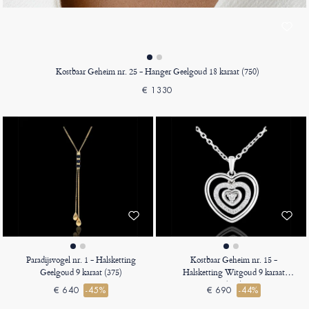
Kostbaar Geheim nr. 25 - Hanger Geelgoud 18 karaat (750)
€ 1330
Paradijsvogel nr. 1 - Halsketting
Kostbaar Geheim nr. 15 -
Geelgoud 9 karaat (375)
Halsketting Witgoud 9 karaat
(375)
€ 640
-45%
€ 690
-44%