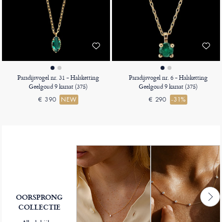
Paradijsvogel nr. 31 - Halsketting
Paradijsvogel nr. 6 - Halsketting
Geelgoud 9 karaat (375)
Geelgoud 9 karaat (375)
€ 390
NEW
€ 290
-31%
OORSPRONG
COLLECTIE