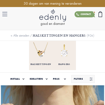
30 dagen om van mening te veranderen
CONTACT
goud en diamant
HALSKETTINGEN EN HANGERS
(926)
<
Alle sieraden
/
HALSKETTINGEN
HANGERS
METAAL
EDELSTEEN
PRIJS
FILTERS