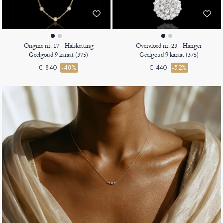
Origine nr. 17 - Halsketting
Overvloed nr. 23 - Hanger
Geelgoud 9 karaat (375)
Geelgoud 9 karaat (375)
€ 840
-48%
€ 440
-52%