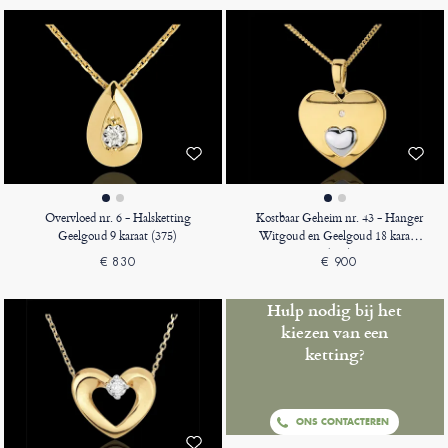
Overvloed nr. 6 - Halsketting
Kostbaar Geheim nr. 43 - Hanger
Geelgoud 9 karaat (375)
Witgoud en Geelgoud 18 karaat
(750)
€ 830
€ 900
Hulp nodig bij het
kiezen van een
ketting?
ONS CONTACTEREN