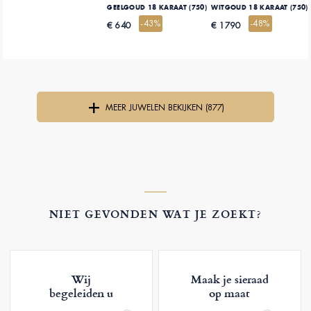
GEELGOUD 18 KARAAT (750)
WITGOUD 18 KARAAT (750)
-43%
-48%
€ 640
€ 1790
MEER JUWELEN BEKIJKEN (877)
NIET GEVONDEN WAT JE ZOEKT?
Wij
Maak je sieraad
begeleiden u
op maat