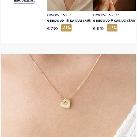
Alles bekijken
ORIGINE NR. 6
ORIGINE NR. 17
GEELGOUD 18 KARAAT (750)
GEELGOUD 9 KARAAT (375)
-51%
-48%
€ 790
€ 840