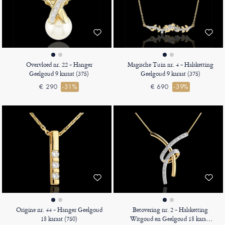
Overvloed nr. 22 - Hanger
Magische Tuin nr. 4 - Halsketting
Geelgoud 9 karaat (375)
Geelgoud 9 karaat (375)
€ 290
-31%
€ 690
-39%
Origine nr. 44 - Hanger Geelgoud
Betovering nr. 2 - Halsketting
18 karaat (750)
Witgoud en Geelgoud 18 karaat