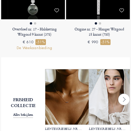
Overvloed nr. 17 - Halsketting
Origine nr. 27 - Hanger Witgoud
Witgoud 9 karaat (375)
18 karaat (750)
€ 610
-51%
€ 990
-51%
De Weekaanbieding
FRISHEID
COLLECTIE
Alles bekijken
LENTEKRIEBELS NR. 34
LENTEKRIEBELS NR. 23