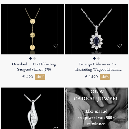
Overvloed nr. 11 - Halsketting
Eeuwige Edelweiss nr. 1 -
Geelgoud 9 karaat (375)
Halsketting Witgoud 18 karaat
(750)
€ 420
-46%
€ 1490
-46%
JOUW
CADEAUJUWEEL
Elke maand
een juweel van 500 €
te winnen