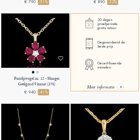
€ 790
-51%
€ 890
-52%
30 dagen
proefperiode
gratis retour
Gegarandeerd de
beste prijs
Gecertificeerde
sieraden
Paradijsvogel nr. 12 - Hanger
Geelgoud 9 karaat (375)
Meer informatie
€ 940
-41%