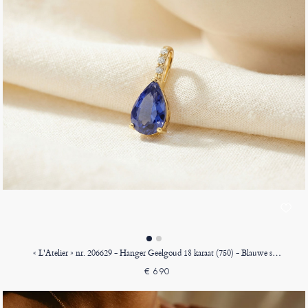
« L'Atelier » nr. 206629 - Hanger Geelgoud 18 karaat (750) - Blauwe saffier Peer 0.3 Karaat - Setting Diamant - Geen ketting
€ 690