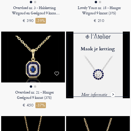
Overvloed nr. 3 - Halsketting
Lovely Yours nr. 18 - Hanger
Witgoud en Geelgoud 9 karaat
Witgoud 9 karaat (375)
(375)
€ 390
-59%
€ 210
Maak je ketting
Overvloed nr. 21 - Hanger
Meer informatie
Geelgoud 9 karaat (375)
€ 450
-37%