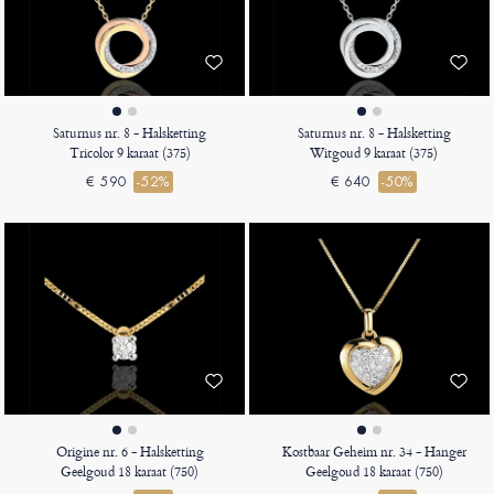
Saturnus nr. 8 - Halsketting
Saturnus nr. 8 - Halsketting
Tricolor 9 karaat (375)
Witgoud 9 karaat (375)
€ 590
-52%
€ 640
-50%
Origine nr. 6 - Halsketting
Kostbaar Geheim nr. 34 - Hanger
Geelgoud 18 karaat (750)
Geelgoud 18 karaat (750)