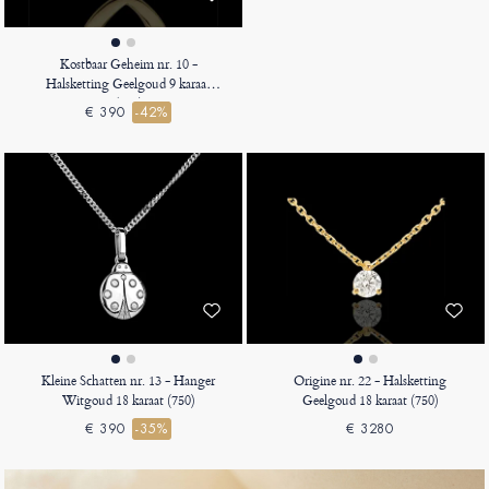
Kostbaar Geheim nr. 10 -
Halsketting Geelgoud 9 karaat
(375)
€ 390
-42%
Kleine Schatten nr. 13 - Hanger
Origine nr. 22 - Halsketting
Witgoud 18 karaat (750)
Geelgoud 18 karaat (750)
€ 390
-35%
€ 3280