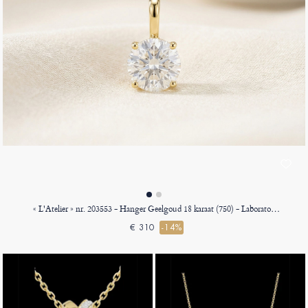
« L'Atelier » nr. 203553 - Hanger Geelgoud 18 karaat (750) - Laboratorium diamant Rond 0.3 Karaat - Geen ketting
€ 310
-14%