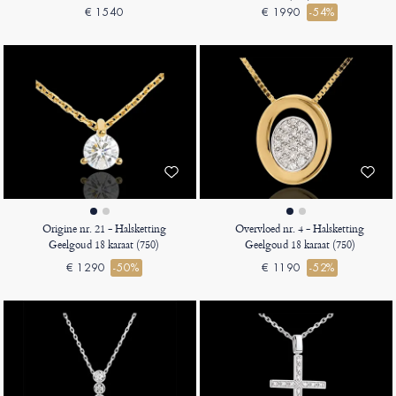
(750)
€ 1540
€ 1990
-54%
Origine nr. 21 - Halsketting
Overvloed nr. 4 - Halsketting
Geelgoud 18 karaat (750)
Geelgoud 18 karaat (750)
€ 1290
-50%
€ 1190
-52%