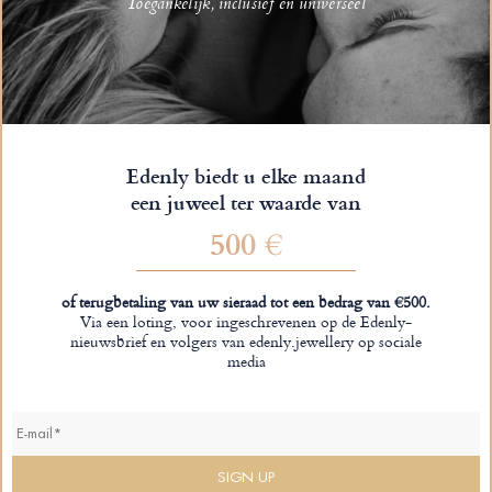
Toegankelijk, inclusief en universeel
verantwoordelijke partners die hoge ethische normen respecteren.
Edenly biedt u elke maand
een juweel ter waarde van
500 €
of terugbetaling van uw sieraad tot een bedrag van €500.
Via een loting, voor ingeschrevenen op de Edenly-
nieuwsbrief en volgers van edenly.jewellery op sociale
media