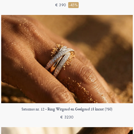
€ 390
-45%
Saturnus nr. 12 - Ring Witgoud en Geelgoud 18 karaat (750)
€ 3230