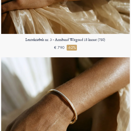
Lentekriebels nr. 3 - Armband Witgoud 18 karaat (750)
€ 790
-62%