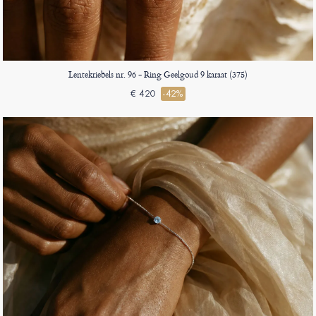
Lentekriebels nr. 96 - Ring Geelgoud 9 karaat (375)
€ 420
-42%