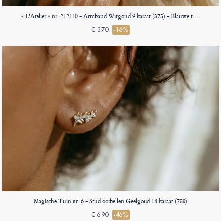
« L'Atelier » nr. 212110 - Armband Witgoud 9 karaat (375) - Blauwe topaas Rond 0.3 Karaat - Ketting Venetiaans
€ 370
-16%
Magische Tuin nr. 6 - Stud oorbellen Geelgoud 18 karaat (750)
€ 690
-46%