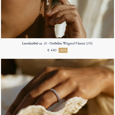
Lentekriebels nr. 10 - Oorbellen Witgoud 9 karaat (375)
€ 440
-43%