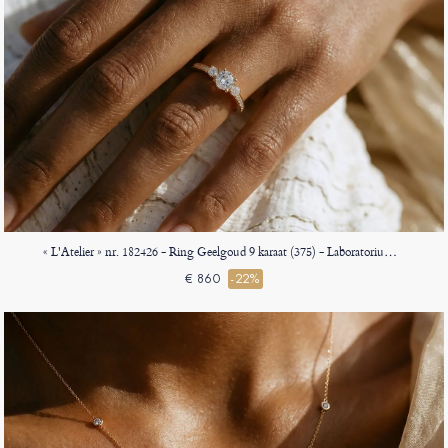
« L'Atelier » nr. 182426 - Ring Geelgoud 9 karaat (375) - Laboratorium diamant Rond 0.5 Karaat - Aanleunende edelstenen Laboratorium diamant - Setting Laboratorium diamant
€ 860
-22%