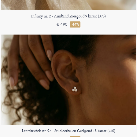
Infinity nr. 2 - Armband Roségoud 9 karaat (375)
€ 490
-44%
Lentekriebels nr. 92 - Stud oorbellen Geelgoud 18 karaat (750)