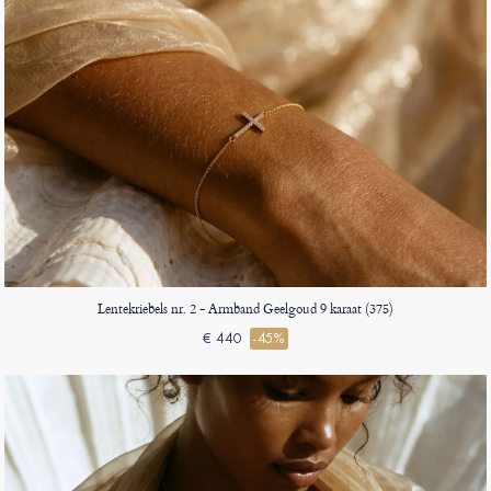
Lentekriebels nr. 2 - Armband Geelgoud 9 karaat (375)
€ 440
-45%