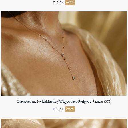
€ 390
-45%
Overvloed nr. 3 - Halsketting Witgoud en Geelgoud 9 karaat (375)
€ 390
-59%