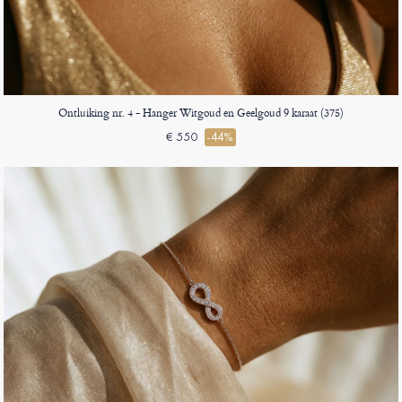
Ontluiking nr. 4 - Hanger Witgoud en Geelgoud 9 karaat (375)
€ 550
-44%