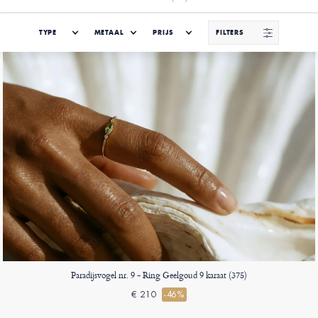
TYPE
METAAL
PRIJS
FILTERS
Paradijsvogel nr. 9 - Ring Geelgoud 9 karaat (375)
€ 210
-46%