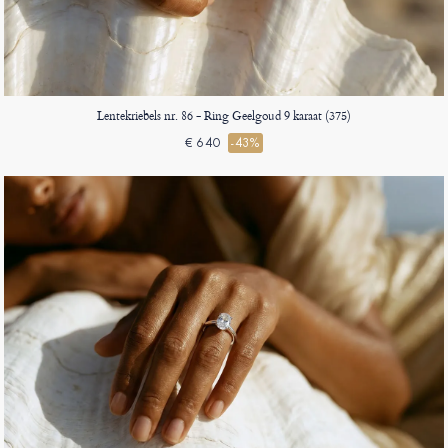
Lentekriebels nr. 86 - Ring Geelgoud 9 karaat (375)
€ 640
-43%