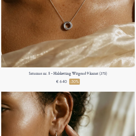
Saturnus nr. 8 - Halsketting Witgoud 9 karaat (375)
€ 640
-50%