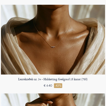
Lentekriebels nr. 34 - Halsketting Geelgoud 18 karaat (750)
€ 640
-43%