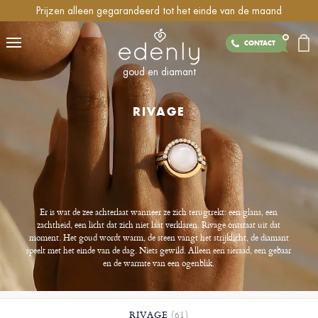
Prijzen alleen gegarandeerd tot het einde van de maand
CONTACT
goud en diamant
RIVAGE
Er is wat de zee achterlaat wanneer ze zich terugtrekt: een glans, een
zachtheid, een licht dat zich niet laat verklaren. Rivage ontstaat uit dat
moment. Het goud wordt warm, de steen vangt het strijklicht, de diamant
speelt met het einde van de dag. Niets gewild. Alleen een sieraad, een gebaar
en de warmte van een ogenblik.
RIVAGE
(61)