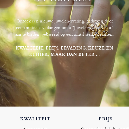
Ontdek een nieuwe juwelenervaring, gedreven door
een ambitieus verlangen om u "Juwelen op hun best"
aan te bieden, gebaseerd op een aantal sterke beloften.
KWALITEIT, PRIJS, ERVARING, KEUZE EN
ETHIEK, MAAR DAN BETER ...
KWALITEIT
PRIJS