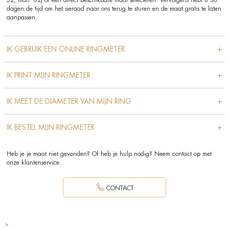
52, man: 62) of een direct beschikbare maat selecteren. Vervolgens hebt u 30
dagen de tijd om het sieraad naar ons terug te sturen en de maat gratis te laten
aanpassen.
+
IK GEBRUIK EEN ONLINE RINGMETER
+
IK PRINT MIJN RINGMETER
+
IK MEET DE DIAMETER VAN MIJN RING
+
IK BESTEL MIJN RINGMETER
Heb je je maat niet gevonden? Of heb je hulp nodig? Neem contact op met
onze klantenservice.
CONTACT
>