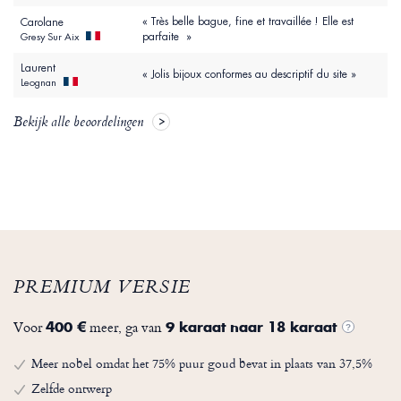
« Très belle bague, fine et travaillée ! Elle est
Carolane
parfaite »
Gresy Sur Aix
Laurent
« Jolis bijoux conformes au descriptif du site »
Leognan
Bekijk alle beoordelingen
PREMIUM VERSIE
Voor
meer, ga van
400 €
9 karaat naar 18 karaat
?
Meer nobel omdat het 75% puur goud bevat in plaats van 37,5%
Zelfde ontwerp