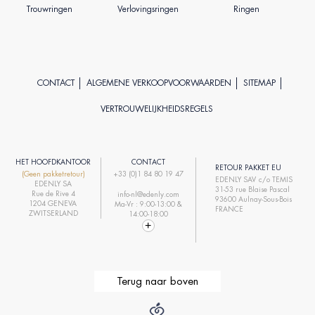
Trouwringen
Verlovingsringen
Ringen
CONTACT
ALGEMENE VERKOOPVOORWAARDEN
SITEMAP
VERTROUWELIJKHEIDSREGELS
HET HOOFDKANTOOR
CONTACT
RETOUR PAKKET EU
(Geen pakketretour)
+33 (0)1 84 80 19 47
EDENLY SAV c/o TEMIS
EDENLY SA
31-53 rue Blaise Pascal
Rue de Rive 4
info-nl@edenly.com
93600 Aulnay-Sous-Bois
1204 GENEVA
Ma-Vr : 9:00-13:00 &
FRANCE
ZWITSERLAND
14:00-18:00
Terug naar boven