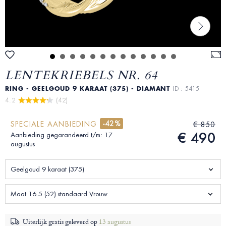
LENTEKRIEBELS NR. 64
RING - GEELGOUD 9 KARAAT (375) - DIAMANT
ID : 5415
4.2 
 (42)
-42%
SPECIALE AANBIEDING
€ 850
€ 490
Aanbieding gegarandeerd t/m: 17
augustus
Geelgoud 9 karaat (375)
Maat 16.5 (52) standaard Vrouw
Uiterlijk gratis geleverd op
13 augustus