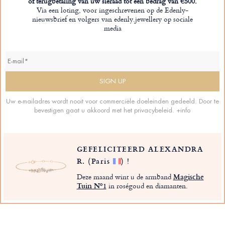
of terugbetaling van uw sieraad tot een bedrag van €500.
Via een loting, voor ingeschrevenen op de Edenly-
nieuwsbrief en volgers van edenly.jewellery op sociale
media
Uw e-mailadres wordt nooit voor commerciële doeleinden gedeeld. Door te
bevestigen gaat u akkoord met het privacybeleid.
+info
GEFELICITEERD ALEXANDRA
R.
(Paris
)
!
Deze maand wint u de armband
Magische
Tuin Nº1
in roségoud en diamanten.