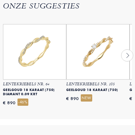
ONZE SUGGESTIES
LENTEKRIEBELS NR. 64
LENTEKRIEBELS NR. 105
LE
GEELGOUD 18 KARAAT (750)
GEELGOUD 18 KARAAT (750)
GE
DIAMANT 0.09 KRT
NEW
€ 890
€ 
-46%
€ 890