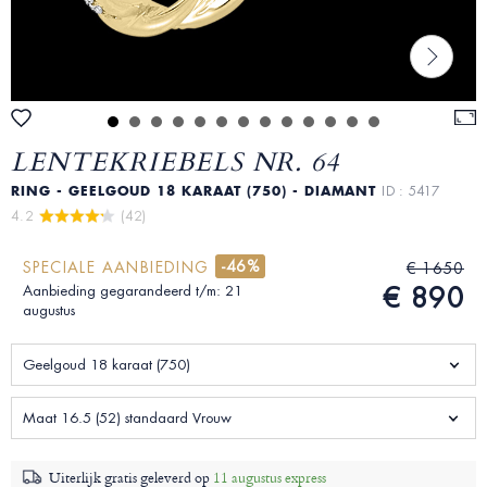
LENTEKRIEBELS NR. 64
RING - GEELGOUD 18 KARAAT (750) - DIAMANT
ID : 5417
4.2 
 (42)
-46%
SPECIALE AANBIEDING
€ 1650
€ 890
Aanbieding gegarandeerd t/m: 21
augustus
Geelgoud 18 karaat (750)
Maat 16.5 (52) standaard Vrouw
Uiterlijk gratis geleverd op
11 augustus express