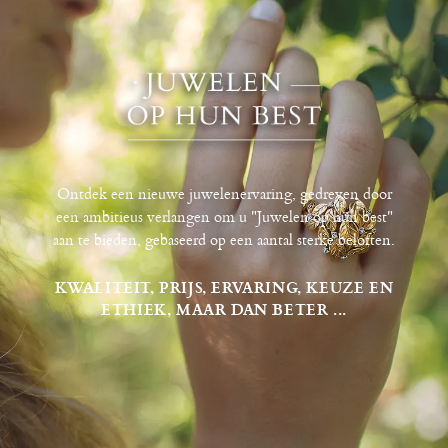
Ontdek een nieuwe juwelenervaring, gedreven door
een ambitieus verlangen om u "Juwelen op hun best"
aan te bieden, gebaseerd op een aantal sterke beloften.
KWALITEIT, PRIJS, ERVARING, KEUZE EN
ETHIEK, MAAR DAN BETER ...