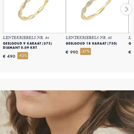
LENTEKRIEBELS NR. 64
LENTEKRIEBELS NR. 65
LE
GEELGOUD 9 KARAAT (375)
GEELGOUD 18 KARAAT (750)
GE
DIAMANT 0.09 KRT
-47%
€ 990
€ 
-42%
€ 490