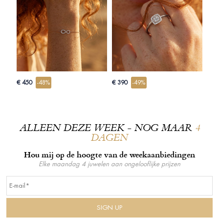
€ 450
-48%
€ 390
-49%
ALLEEN DEZE WEEK - NOG MAAR
4
DAGEN
Hou mij op de hoogte van de weekaanbiedingen
Elke maandag 4 juwelen aan ongelooflijke prijzen