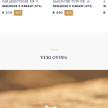
PARADIJSVOGEL NR. 9
MAGISCHE TUIN NR. 15
SA
GEELGOUD 9 KARAAT (375)
GEELGOUD 9 KARAAT (375)
WI
€ 210
€ 450
€ 
-46%
-46%
VERLOVING