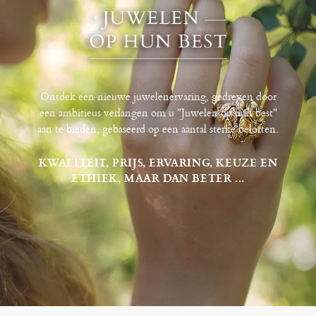
Ontdek een nieuwe juwelenervaring, gedreven door
een ambitieus verlangen om u "Juwelen op hun best"
aan te bieden, gebaseerd op een aantal sterke beloften.
KWALITEIT, PRIJS, ERVARING, KEUZE EN
ETHIEK, MAAR DAN BETER ...