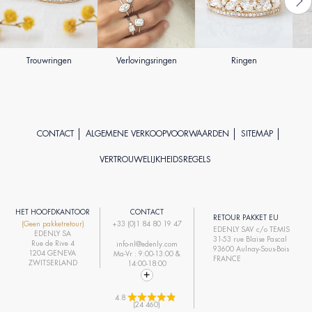
Trouwringen
Verlovingsringen
Ringen
CONTACT
ALGEMENE VERKOOPVOORWAARDEN
SITEMAP
VERTROUWELIJKHEIDSREGELS
HET HOOFDKANTOOR
CONTACT
RETOUR PAKKET EU
(Geen pakketretour)
+33 (0)1 84 80 19 47
EDENLY SAV c/o TEMIS
EDENLY SA
31-53 rue Blaise Pascal
Rue de Rive 4
info-nl@edenly.com
93600 Aulnay-Sous-Bois
1204 GENEVA
Ma-Vr : 9:00-13:00 &
FRANCE
ZWITSERLAND
14:00-18:00
4.8 
(24 460)