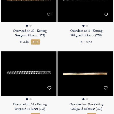
Overvloed nr. 20 - Ketting
Overvloed nr. 8 - Ketting
Geelgoud 9 karaat (375)
Witgoud 18 karaat (750)
€ 340
-40%
€ 1590
Overvloed nr. 31 - Ketting
Overvloed nr. 35 - Ketting
Witgoud 18 karaat (750)
Geelgoud 18 karaat (750)