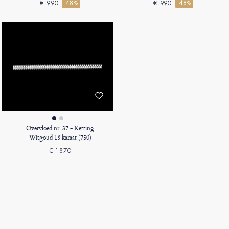
€ 990
-48%
€ 990
-48%
Overvloed nr. 37 - Ketting
Witgoud 18 karaat (750)
€ 1870