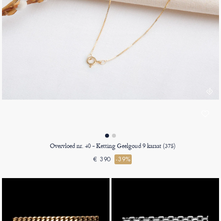
Overvloed nr. 40 - Ketting Geelgoud 9 karaat (375)
€ 390
-39%