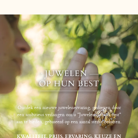
Ontdek een nieuwe juwelenervaring, gedreven door
een ambitieus verlangen om u "Juwelen op hun best"
aan te bieden, gebaseerd op een aantal sterke beloften.
KWALITEIT, PRIJS, ERVARING, KEUZE EN