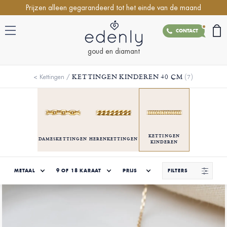
Prijzen alleen gegarandeerd tot het einde van de maand
CONTACT
goud en diamant
KETTINGEN KINDEREN 40 CM
(7)
<
Kettingen
/
KETTINGEN
DAMESKETTINGEN
HERENKETTINGEN
KINDEREN
METAAL
9 OF 18 KARAAT
PRIJS
FILTERS