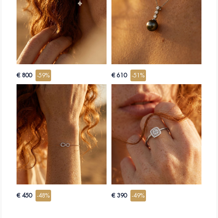
WELKE KETTINGLENGTE VOOR EEN BABY OF EEN KIND?
Voor een pasgeborene past een korte ketting, daarna vervangt men ze
naarmate het kind groeit. Velen kiezen van bij het begin een iets grotere
lengte, langer te dragen. De medaille kan later in de adolescentie naar een
langere ketting worden verplaatst.
IS EEN KINDERKETTING STEVIG GENOEG VOOR EEN MEDAILLE?
Ja, mits men een fijne maar sterke schakel kiest, gemaakt om het gewicht van
een medaille te dragen zonder te vervormen. Een veilige sluiting is belangrijk
voor een sieraad dat door een kind wordt gedragen.
€ 800
-59%
€ 610
-51%
KAN DE KETTING WORDEN GERUILD ALS DE LENGTE NIET PAST?
Ja. Bij twijfel over de lengte kan de ketting binnen 30 dagen na de bestelling
worden geruild.
€ 450
-48%
€ 390
-49%