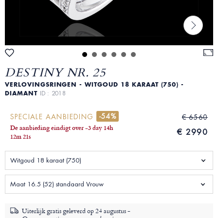
DESTINY NR. 25
VERLOVINGSRINGEN - WITGOUD 18 KARAAT (750) -
DIAMANT
ID : 2018
-54%
SPECIALE AANBIEDING
€ 6560
De aanbieding eindigt over
-3 day
14
h
€ 2990
12
m
19
s
Witgoud 18 karaat (750)
Maat 16.5 (52) standaard Vrouw
Uiterlijk gratis geleverd op
24 augustus -