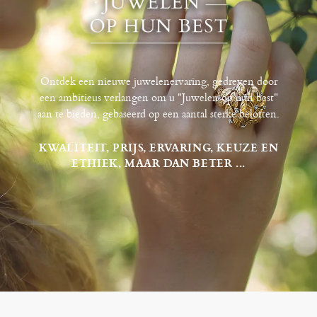
Ontdek een nieuwe juwelenervaring, gedreven door
een ambitieus verlangen om u "Juwelen op hun best"
aan te bieden, gebaseerd op een aantal sterke beloften.
KWALITEIT, PRIJS, ERVARING, KEUZE EN
ETHIEK, MAAR DAN BETER ...