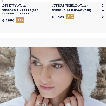
DESTINY NR. 25
STERRENBEELD NR. 24
LI
WITGOUD 9 KARAAT (375)
WITGOUD 18 KARAAT (750)
WI
DIAMANT 0.52 KRT
-51%
€ 3690
€ 
-53%
€ 1990