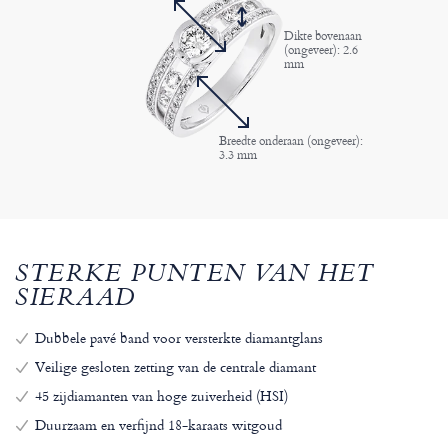
Dikte bovenaan
(ongeveer): 2.6
mm
Breedte onderaan (ongeveer):
3.3 mm
STERKE PUNTEN VAN HET
SIERAAD
Dubbele pavé band voor versterkte diamantglans
Veilige gesloten zetting van de centrale diamant
45 zijdiamanten van hoge zuiverheid (HSI)
Duurzaam en verfijnd 18-karaats witgoud