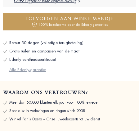
Onze suggesties voor expresslevering
TOEVOEGEN AAN WINKELMANDJE
100% beschermd door de Edenly-garanties
Retour 30 dagen (volledige terugbetaling)
Gratis ruilen en aanpassen van de maat
Edenly echtheidscertificaat
Alle Edenly-garanties
WAAROM ONS VERTROUWEN?
Meer dan 50.000 klanten elk jaar voor 100% tevreden
Specialist in verlovingen en ringen sinds 2008
Winkel Parijs Opéra –
Onze juweelexperts tot uw dienst