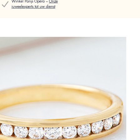
Winkel Parijs Opéra –
Onze
juweelexperts tot uw dienst