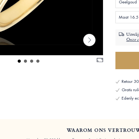
Geelgoud 1
Maat 16.5 
Uiterli
Onze su
Retour 30
Gratis ru
Edenly ech
WAAROM ONS VERTROU