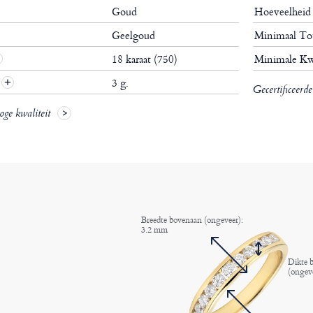
Goud
Hoeveelhei
Geelgoud
Minimaal To
18 karaat (750)
Minimale Kw
3 g.
Gecertificeerd
oge kwaliteit
Breedte bovenaan (ongeveer):
3.2 mm
Dikte 
(ongev