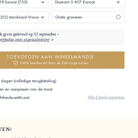
8 karaat (750)
Diamant 0.407 Karaat
(52) standaard Vrouw
Gratis graveren
jk gratis geleverd op
02 september -
ggesties voor expresslevering
TOEVOEGEN AAN WINKELMANDJE
100% beschermd door de Edenly-garanties
 dagen (volledige terugbetaling)
ilen en aanpassen van de maat
Alle Edenly-garanties
theidscertificaat
WEN?