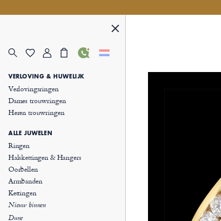
VERLOVING & HUWELIJK
Verlovingsringen
Dames trouwringen
Heren trouwringen
ALLE JUWELEN
Ringen
Halskettingen & Hangers
Oorbellen
Armbanden
Kettingen
Nieuw binnen
Dune