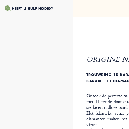
HEEFT U HULP NODIG?
ORIGINE NR
TROUWRING 18 KARAA
KARAAT - 11 DIAMA
Ontdek de perfecte bal
met 11 ronde diamanten
sterke en tijdloze band.
Het klassieke semi p
diamanten maken het e
vieren.