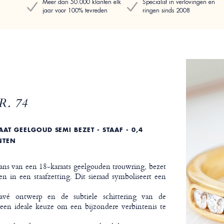
Meer dan 50.000 klanten elk
Specialist in verlovingen en
jaar voor 100% tevreden
ringen sinds 2008
. 74
T GEELGOUD SEMI BEZET - STAAF - 0,4
NTEN
ans van een 18-karaats geelgouden trouwring, bezet
 in een staafzetting. Dit sieraad symboliseert een
avé ontwerp en de subtiele schittering van de
en ideale keuze om een bijzondere verbintenis te