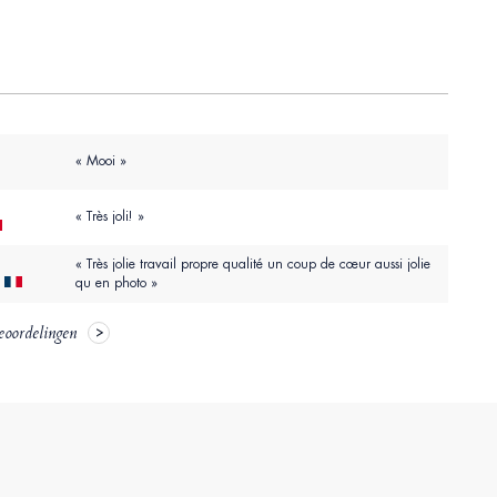
« Mooi »
« Très joli! »
« Très jolie travail propre qualité un coup de cœur aussi jolie
qu en photo »
eoordelingen