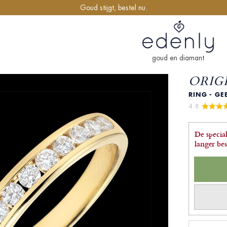
Goud stijgt, bestel nu.
goud en diamant
ORIGI
RING - GE
4.8 
De special
langer be