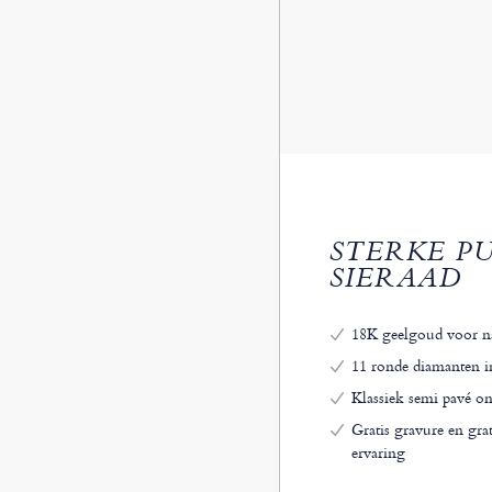
STERKE P
SIERAAD
18K geelgoud voor na
11 ronde diamanten in 
Klassiek semi pavé on
Gratis gravure en gr
ervaring