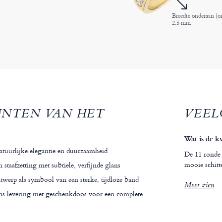
Breedte onderaan (o
2.5 mm
UNTEN VAN HET
VEEL
Wat is de k
tuurlijke elegantie en duurzaamheid
De 11 ronde 
mooie schitt
staafzetting met subtiele, verfijnde glans
twerp als symbool van een sterke, tijdloze band
Meer zien
atis levering met geschenkdoos voor een complete