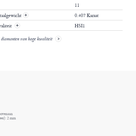
d
11
taalgewicht
0.407 Karaat
+
aliteit
HSI1
+
e diamanten van hoge kwaliteit
bovenaan
eer): 2 mm