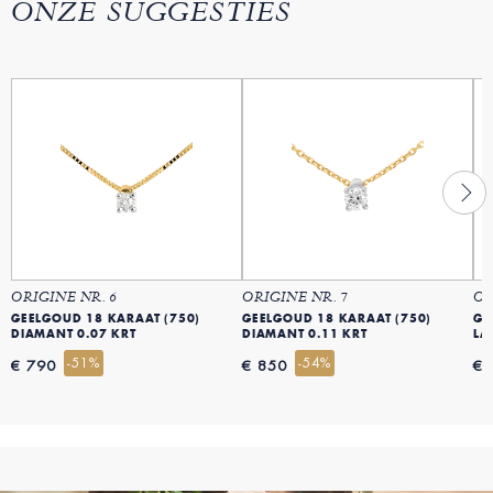
ONZE SUGGESTIES
ORIGINE NR. 6
ORIGINE NR. 7
OR
GEELGOUD 18 KARAAT (750)
GEELGOUD 18 KARAAT (750)
GE
DIAMANT 0.07 KRT
DIAMANT 0.11 KRT
LA
-51%
-54%
€ 790
€ 850
€ 