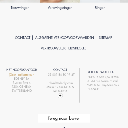
Trouwringen
Verlovingsringen
Ringen
CONTACT
ALGEMENE VERKOOPVOORWAARDEN
SITEMAP
VERTROUWELIJKHEIDSREGELS
HET HOOFDKANTOOR
CONTACT
RETOUR PAKKET EU
(Geen pakketretour)
+33 (0)1 84 80 19 47
EDENLY SAV c/o TEMIS
EDENLY SA
31-53 rue Blaise Pascal
Rue de Rive 4
info-nl@edenly.com
93600 Aulnay-Sous-Bois
1204 GENEVA
Ma-Vr : 9:00-13:00 &
FRANCE
ZWITSERLAND
14:00-18:00
Terug naar boven