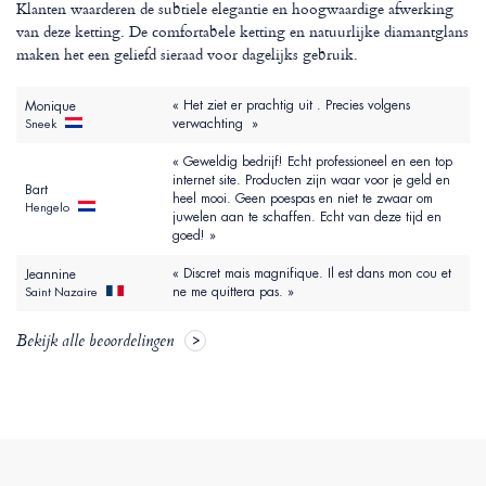
Klanten waarderen de subtiele elegantie en hoogwaardige afwerking
van deze ketting. De comfortabele ketting en natuurlijke diamantglans
maken het een geliefd sieraad voor dagelijks gebruik.
« Het ziet er prachtig uit . Precies volgens
Monique
verwachting »
Sneek
« Geweldig bedrijf! Echt professioneel en een top
internet site. Producten zijn waar voor je geld en
Bart
heel mooi. Geen poespas en niet te zwaar om
Hengelo
juwelen aan te schaffen. Echt van deze tijd en
goed! »
« Discret mais magnifique. Il est dans mon cou et
Jeannine
ne me quittera pas. »
Saint Nazaire
Bekijk alle beoordelingen