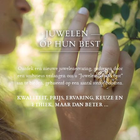
Ontdek een nieuwe juwelenervaring, gedreven door
een ambitieus verlangen om u "Juwelen op hun best"
aan te bieden, gebaseerd op een aantal sterke beloften.
KWALITEIT, PRIJS, ERVARING, KEUZE EN
ETHIEK, MAAR DAN BETER ...