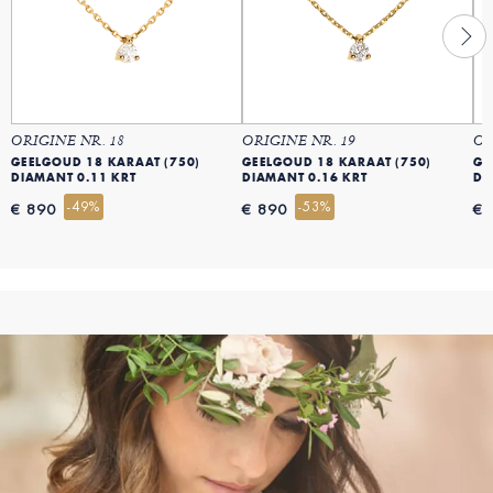
ORIGINE NR. 18
ORIGINE NR. 19
OR
GEELGOUD 18 KARAAT (750)
GEELGOUD 18 KARAAT (750)
GE
DIAMANT 0.11 KRT
DIAMANT 0.16 KRT
DI
-49%
-53%
€ 890
€ 890
€ 