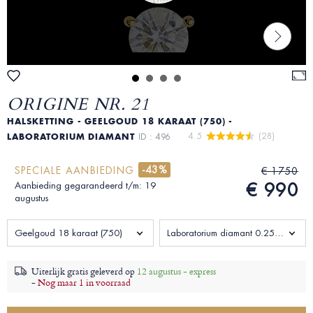
ORIGINE NR. 21
HALSKETTING - GEELGOUD 18 KARAAT (750) -
4.5 
 (28)
LABORATORIUM DIAMANT
ID : 496
-43%
SPECIALE AANBIEDING
€ 1750
€ 990
Aanbieding gegarandeerd t/m: 19
augustus
Geelgoud 18 karaat (750)
Laboratorium diamant 0.255 Karaat
Uiterlijk gratis geleverd op
12 augustus - express
-
Nog maar 1 in voorraad