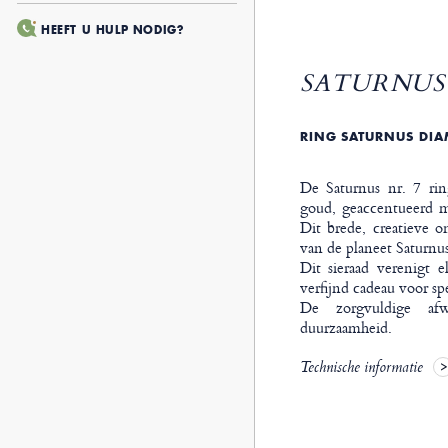
HEEFT U HULP NODIG?
SATURNUS 
RING SATURNUS DIA
De Saturnus nr. 7 rin
goud, geaccentueerd 
Dit brede, creatieve 
van de planeet Saturnus
Dit sieraad verenigt e
verfijnd cadeau voor sp
De zorgvuldige afw
duurzaamheid.
Technische informatie