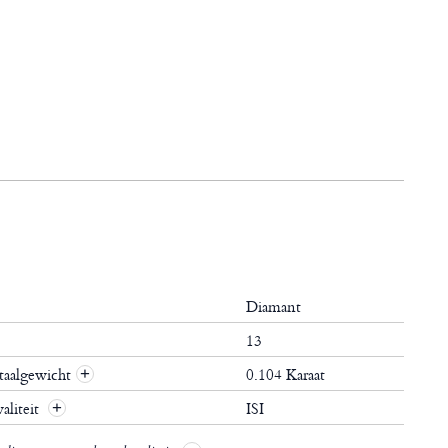
Diamant
d
13
taalgewicht
0.104 Karaat
+
aliteit
ISI
+