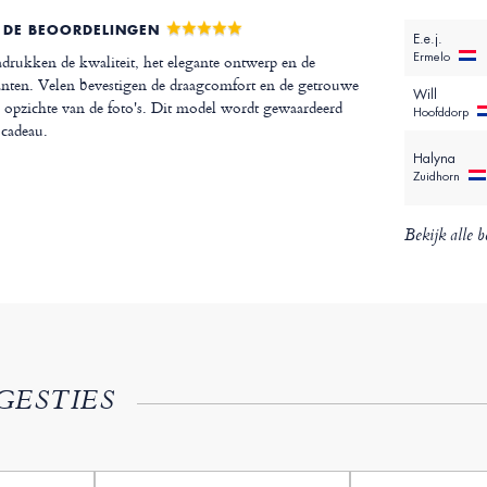
 DE BEOORDELINGEN
E.e.j.
Ermelo
rukken de kwaliteit, het elegante ontwerp en de
nten. Velen bevestigen de draagcomfort en de getrouwe
Will
 opzichte van de foto's. Dit model wordt gewaardeerd
Hoofddorp
 cadeau.
Halyna
Zuidhorn
Bekijk alle b
GESTIES