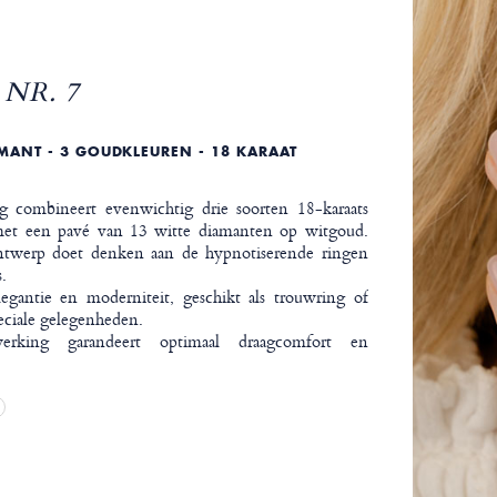
NR. 7
MANT - 3 GOUDKLEUREN - 18 KARAAT
g combineert evenwichtig drie soorten 18-karaats
met een pavé van 13 witte diamanten op witgoud.
ontwerp doet denken aan de hypnotiserende ringen
.
legantie en moderniteit, geschikt als trouwring of
eciale gelegenheden.
erking garandeert optimaal draagcomfort en