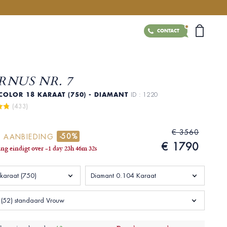
CONTACT
RNUS NR. 7
ICOLOR 18 KARAAT (750) - DIAMANT
ID : 1220
 (433)
€ 3560
-50%
E AANBIEDING
€ 1790
ng eindigt over
-1 day
23
h
46
m
31
s
 karaat (750)
Diamant 0.104 Karaat
(52) standaard Vrouw