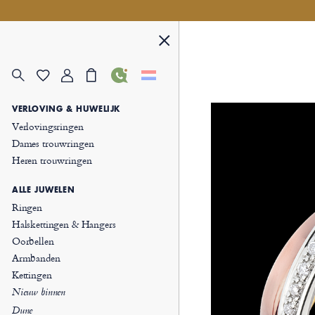
VERLOVING & HUWELIJK
Verlovingsringen
Dames trouwringen
Heren trouwringen
ALLE JUWELEN
Ringen
Halskettingen & Hangers
Oorbellen
Armbanden
Kettingen
Nieuw binnen
Dune