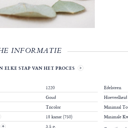
HE INFORMATIE
N ELKE STAP VAN HET PROCES
1220
Edelsteen
Goud
Hoeveelhei
Tricolor
Minimaal To
18 karaat (750)
Minimale Kw
3.5 g.