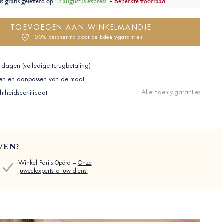
jk gratis geleverd op
12 augustus express
-
Beperkte voorraad
TOEVOEGEN AAN WINKELMANDJE
100% beschermd door de Edenly-garanties
 dagen (volledige terugbetaling)
ilen en aanpassen van de maat
Alle Edenly-garanties
theidscertificaat
WEN?
Winkel Parijs Opéra –
Onze
juweelexperts tot uw dienst