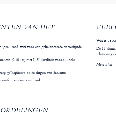
UNTEN VAN HET
VEEL
Wat is de k
 (geel, rosé, wit) voor een gebalanceerde en verfijnde
De 13 diaman
schittering e
anten (0,104 ct) met I, SI kwaliteit voor subtiele
Meer zien
werp geïnspireerd op de ringen van Saturnus
 comfort en duurzaamheid
OORDELINGEN