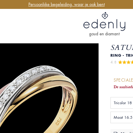
Persoonlijke begeleiding, waar je ook bent
goud en diamant
SATU
RING - TR
4.8 
SPECIAL
De aanbiedi
Tricolor 18
Maat 16.5 