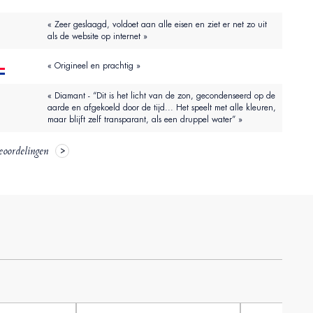
« Zeer geslaagd, voldoet aan alle eisen en ziet er net zo uit
als de website op internet »
« Origineel en prachtig »
« Diamant - “Dit is het licht van de zon, gecondenseerd op de
aarde en afgekoeld door de tijd... Het speelt met alle kleuren,
maar blijft zelf transparant, als een druppel water” »
eoordelingen