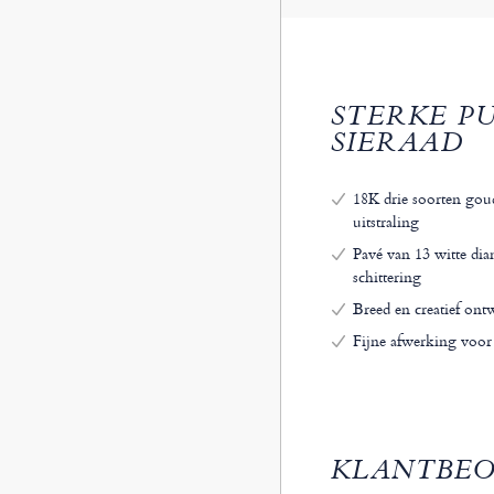
STERKE P
SIERAAD
18K drie soorten goud
uitstraling
Pavé van 13 witte diam
schittering
Breed en creatief ont
Fijne afwerking voor
KLANTBE