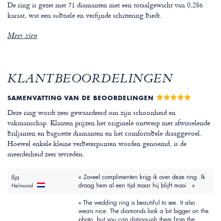
De ring is gezet met 71 diamanten met een totaalgewicht van 0,286
karaat, wat een subtiele en verfijnde schittering biedt.
Meer zien
KLANTBEOORDELINGEN
SAMENVATTING VAN DE BEOORDELINGEN
Deze ring wordt zeer gewaardeerd om zijn schoonheid en
vakmanschap. Klanten prijzen het originele ontwerp met afwisselende
briljanten en baguette diamanten en het comfortabele draaggevoel.
Hoewel enkele kleine verbeterpunten worden genoemd, is de
meerderheid zeer tevreden.
« Zoveel complimenten krijg ik over deze ring. Ik
Ilja
draag hem al een tijd maar hij blijft mooi. »
Helmond
« The wedding ring is beautiful to see. It also
wears nice. The diamonds look a bit bigger on the
photo, but you can distinguish them from the