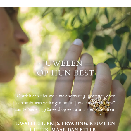
Ontdek een nieuwe juwelenervaring, gedreven door
een ambitieus verlangen om u "Juwelen op hun best"
aan te bieden, gebaseerd op een aantal sterke beloften.
KWALITEIT, PRIJS, ERVARING, KEUZE EN
ETHIEK, MAAR DAN BETER ...