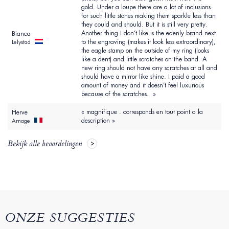
gold. Under a loupe there are a lot of inclusions
for such little stones making them sparkle less than
they could and should. But it is still very pretty.
Another thing I don’t like is the edenly brand next
Bianca
to the engraving (makes it look less extraordinary),
Lelystad
the eagle stamp on the outside of my ring (looks
like a dent) and little scratches on the band. A
new ring should not have any scratches at all and
should have a mirror like shine. I paid a good
amount of money and it doesn’t feel luxurious
because of the scratches. »
« magnifique . corresponds en tout point a la
Herve
description »
Arnage
Bekijk alle beoordelingen
ONZE SUGGESTIES