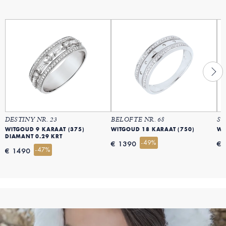
DESTINY NR. 23
BELOFTE NR. 68
ST
WITGOUD 9 KARAAT (375)
WITGOUD 18 KARAAT (750)
WI
DIAMANT 0.29 KRT
-49%
€ 1390
€ 
-47%
€ 1490