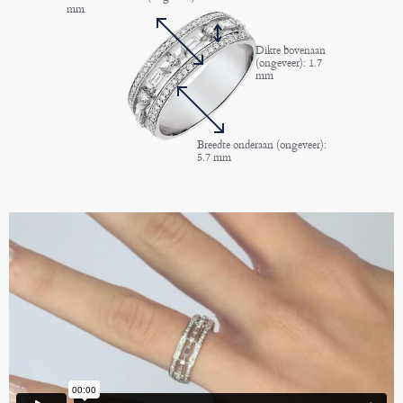
mm
Dikte bovenaan
(ongeveer): 1.7
mm
Breedte onderaan (ongeveer):
5.7 mm