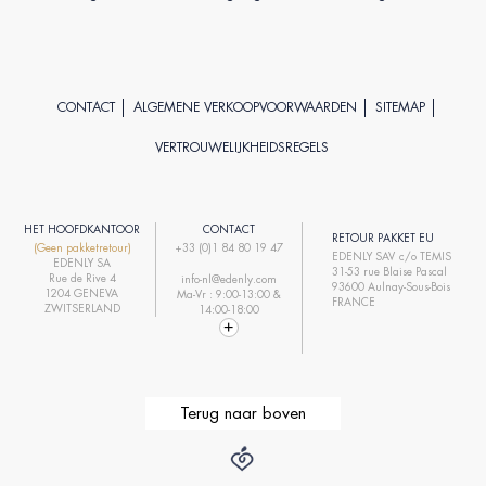
CONTACT
ALGEMENE VERKOOPVOORWAARDEN
SITEMAP
VERTROUWELIJKHEIDSREGELS
HET HOOFDKANTOOR
CONTACT
RETOUR PAKKET EU
(Geen pakketretour)
+33 (0)1 84 80 19 47
EDENLY SAV c/o TEMIS
EDENLY SA
31-53 rue Blaise Pascal
Rue de Rive 4
info-nl@edenly.com
93600 Aulnay-Sous-Bois
1204 GENEVA
Ma-Vr : 9:00-13:00 &
FRANCE
ZWITSERLAND
14:00-18:00
Terug naar boven