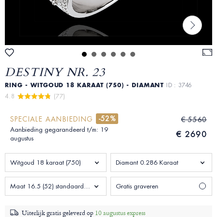
DESTINY NR. 23
RING - WITGOUD 18 KARAAT (750) - DIAMANT
ID : 3746
4.8 
 (77)
-52%
SPECIALE AANBIEDING
€ 5560
Aanbieding gegarandeerd t/m: 19
€ 2690
augustus
Witgoud 18 karaat (750)
Diamant 0.286 Karaat
Maat 16.5 (52) standaard Vrouw
Gratis graveren
Uiterlijk gratis geleverd op
10 augustus express