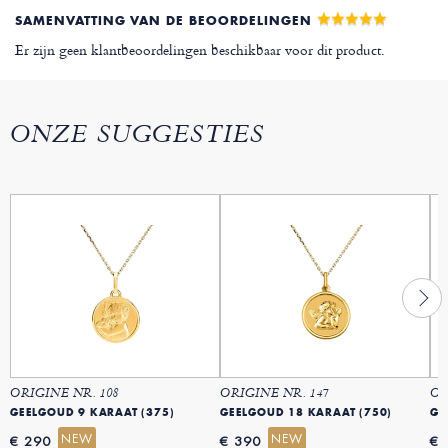
SAMENVATTING VAN DE BEOORDELINGEN
Er zijn geen klantbeoordelingen beschikbaar voor dit product.
ONZE SUGGESTIES
ORIGINE NR. 108
ORIGINE NR. 147
OR
GEELGOUD 9 KARAAT (375)
GEELGOUD 18 KARAAT (750)
GE
NEW
NEW
€ 290
€ 390
€ 