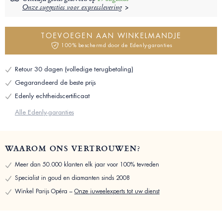
Onze suggesties voor expresslevering
TOEVOEGEN AAN WINKELMANDJE
100% beschermd door de Edenly-garanties
Retour 30 dagen (volledige terugbetaling)
Gegarandeerd de beste prijs
Edenly echtheidscertificaat
Alle Edenly-garanties
WAAROM ONS VERTROUWEN?
Meer dan 50.000 klanten elk jaar voor 100% tevreden
Specialist in goud en diamanten sinds 2008
Winkel Parijs Opéra –
Onze juweelexperts tot uw dienst