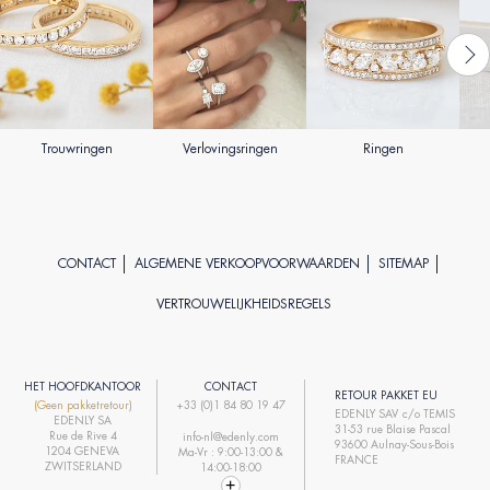
Trouwringen
Verlovingsringen
Ringen
CONTACT
ALGEMENE VERKOOPVOORWAARDEN
SITEMAP
VERTROUWELIJKHEIDSREGELS
HET HOOFDKANTOOR
CONTACT
RETOUR PAKKET EU
(Geen pakketretour)
+33 (0)1 84 80 19 47
EDENLY SAV c/o TEMIS
EDENLY SA
31-53 rue Blaise Pascal
Rue de Rive 4
info-nl@edenly.com
93600 Aulnay-Sous-Bois
1204 GENEVA
Ma-Vr : 9:00-13:00 &
FRANCE
ZWITSERLAND
14:00-18:00