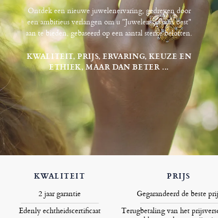
Ontdek een nieuwe juwelenervaring, gedreven door
een ambitieus verlangen om u "Juwelen op hun best"
aan te bieden, gebaseerd op een aantal sterke beloften.
KWALITEIT, PRIJS, ERVARING, KEUZE EN
ETHIEK, MAAR DAN BETER ...
KWALITEIT
PRIJS
2 jaar garantie
Gegarandeerd de beste prij
Edenly echtheidscertificaat
Terugbetaling van het prijsversc