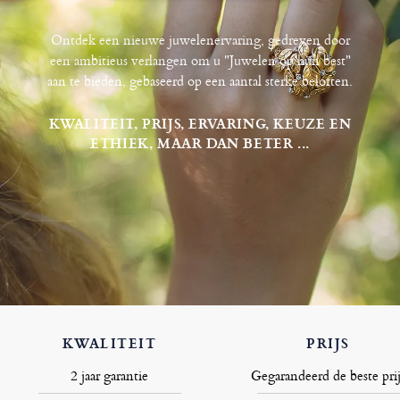
Ontdek een nieuwe juwelenervaring, gedreven door
een ambitieus verlangen om u "Juwelen op hun best"
aan te bieden, gebaseerd op een aantal sterke beloften.
KWALITEIT, PRIJS, ERVARING, KEUZE EN
ETHIEK, MAAR DAN BETER ...
KWALITEIT
PRIJS
2 jaar garantie
Gegarandeerd de beste prij