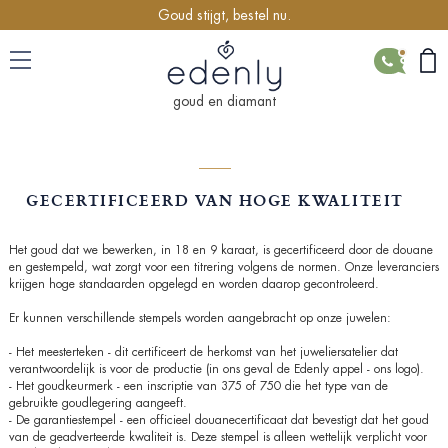
Goud stijgt, bestel nu.
CONTACT
goud en diamant
GECERTIFICEERD VAN HOGE KWALITEIT
Het goud dat we bewerken, in 18 en 9 karaat, is gecertificeerd door de douane
en gestempeld, wat zorgt voor een titrering volgens de normen. Onze leveranciers
krijgen hoge standaarden opgelegd en worden daarop gecontroleerd.
Er kunnen verschillende stempels worden aangebracht op onze juwelen:
- Het meesterteken - dit certificeert de herkomst van het juweliersatelier dat
verantwoordelijk is voor de productie (in ons geval de Edenly appel - ons logo).
- Het goudkeurmerk - een inscriptie van 375 of 750 die het type van de
gebruikte goudlegering aangeeft.
- De garantiestempel - een officieel douanecertificaat dat bevestigt dat het goud
van de geadverteerde kwaliteit is. Deze stempel is alleen wettelijk verplicht voor