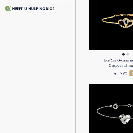
HEEFT U HULP NODIG?
Kostbaar Geheim nr
Geelgoud 18 kar
€ 1990
-