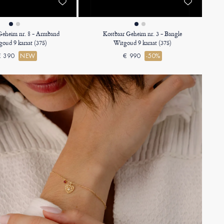
Geheim nr. 8 - Armband
Kostbaar Geheim nr. 3 - Bangle
goud 9 karaat (375)
Witgoud 9 karaat (375)
€ 390
NEW
€ 990
-50%