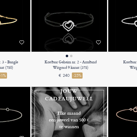
. 3 - Bangle
Kostbaar Geheim nr. 2 - Armband
Kostbaar
aat (750)
Witgoud 9 karaat (375)
Witg
51%
€ 240
-25%
JOUW
CADEAUJUWEEL
Elke maand
een juweel van 500 €
te winnen