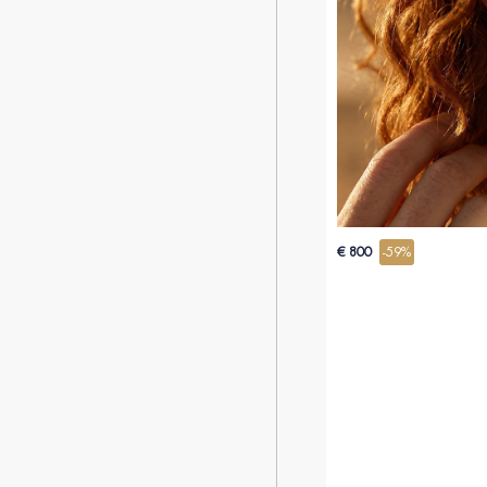
€ 800
-59%