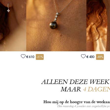
€ 610
-51%
€ 450
-48%
ALLEEN DEZE WEEK
MAAR
4 DAGE
Hou mij op de hoogte van de weekaa
Elke maandag 4 juwelen aan ongelooflijke pr