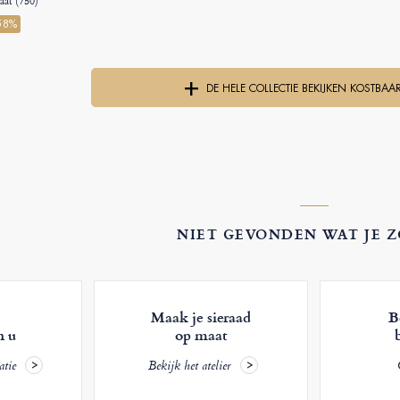
aat (750)
58%
DE HELE COLLECTIE BEKIJKEN KOSTBAA
NIET GEVONDEN WAT JE 
Maak je sieraad
B
n u
op maat
atie
Bekijk het atelier