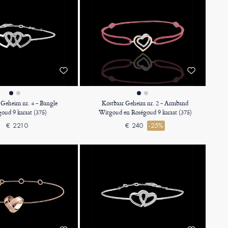
 Geheim nr. 4 - Bangle
Kostbaar Geheim nr. 2 - Armband
oud 9 karaat (375)
Witgoud en Roségoud 9 karaat (375)
€ 2210
€ 240
-25%