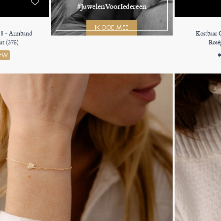
#JuwelenVoorIedereen
IK DOE MEE
 8 - Armband
Kostbaar 
at (375)
Rosé
EW