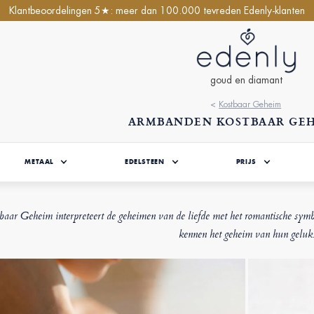
Klantbeoordelingen 5★: meer dan 100.000 tevreden Edenly-klanten
goud en diamant
<
Kostbaar Geheim
ARMBANDEN KOSTBAAR GE
METAAL
EDELSTEEN
PRIJS
baar Geheim interpreteert de geheimen van de liefde met het romantische symboo
kennen het geheim van hun geluk