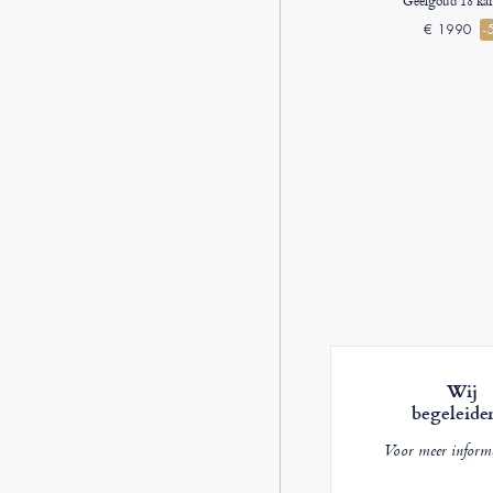
Geelgoud 18 kar
€ 1990
-
Wij
begeleide
Voor meer inform