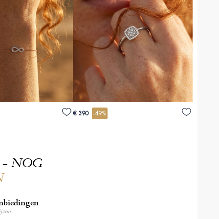
€ 390
-49%
 - NOG
N
nbiedingen
ijzen