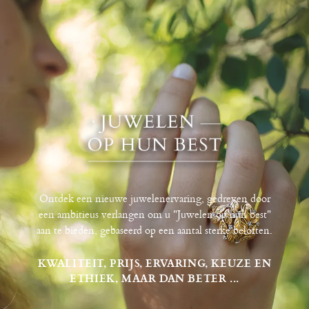
Ontdek een nieuwe juwelenervaring, gedreven door
een ambitieus verlangen om u "Juwelen op hun best"
aan te bieden, gebaseerd op een aantal sterke beloften.
KWALITEIT, PRIJS, ERVARING, KEUZE EN
ETHIEK, MAAR DAN BETER ...