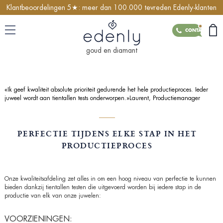
Klantbeoordelingen 5★: meer dan 100.000 tevreden Edenly-klanten
CONTACT
goud en diamant
«Ik geef kwaliteit absolute prioriteit gedurende het hele productieproces. Ieder
juweel wordt aan tientallen tests onderworpen.»Laurent, Productiemanager
PERFECTIE TIJDENS ELKE STAP IN HET
PRODUCTIEPROCES
Onze kwaliteitsafdeling zet alles in om een hoog niveau van perfectie te kunnen
bieden dankzij tientallen testen die uitgevoerd worden bij iedere stap in de
productie van elk van onze juwelen:
VOORZIENINGEN: