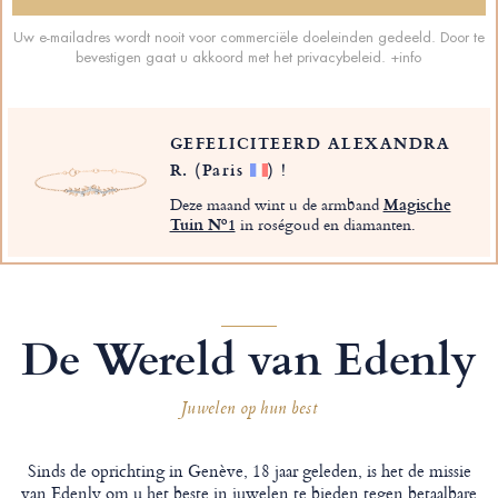
Uw e-mailadres wordt nooit voor commerciële doeleinden gedeeld. Door te
bevestigen gaat u akkoord met het privacybeleid.
+info
GEFELICITEERD ALEXANDRA
R.
(Paris
)
!
Deze maand wint u de armband
Magische
Tuin Nº1
in roségoud en diamanten.
De Wereld van Edenly
Juwelen op hun best
Sinds de oprichting in Genève, 18 jaar geleden, is het de missie
van Edenly om u het beste in juwelen te bieden tegen betaalbare