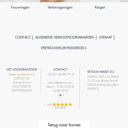
Trouwringen
Verlovingsringen
Ringen
CONTACT
ALGEMENE VERKOOPVOORWAARDEN
SITEMAP
VERTROUWELIJKHEIDSREGELS
HET HOOFDKANTOOR
CONTACT
RETOUR PAKKET EU
(Geen pakketretour)
+33 (0)1 84 80 19 47
EDENLY SAV c/o TEMIS
EDENLY SA
31-53 rue Blaise Pascal
Rue de Rive 4
info-nl@edenly.com
93600 Aulnay-Sous-Bois
1204 GENEVA
Ma-Vr : 9:00-13:00 &
FRANCE
ZWITSERLAND
14:00-18:00
4.8 
(24 460)
Terug naar boven