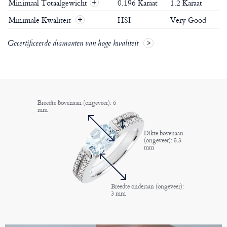
Minimaal Totaalgewicht
0.196 Karaat
1.2 Karaat
+
Minimale Kwaliteit
HSI
Very Good
+
Gecertificeerde diamanten van hoge kwaliteit
Breedte bovenaan (ongeveer): 6
mm
Dikte bovenaan
(ongeveer): 5.3
mm
Breedte onderaan (ongeveer):
3 mm