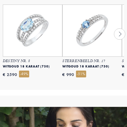
DESTINY NR. 8
STERRENBEELD NR. 17
ST
WITGOUD 18 KARAAT (750)
WITGOUD 18 KARAAT (750)
WI
-49%
-51%
€ 2590
€ 990
€ 