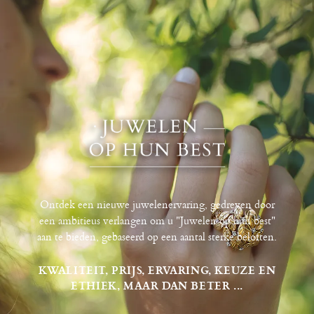
Ontdek een nieuwe juwelenervaring, gedreven door
een ambitieus verlangen om u "Juwelen op hun best"
aan te bieden, gebaseerd op een aantal sterke beloften.
KWALITEIT, PRIJS, ERVARING, KEUZE EN
ETHIEK, MAAR DAN BETER ...