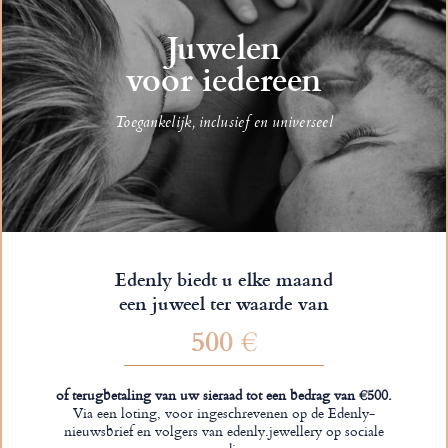
Juwelen
voor iedereen
Toegankelijk, inclusief en universeel
Edenly biedt u elke maand
een juweel ter waarde van
500 €
of terugbetaling van uw sieraad tot een bedrag van €500.
Via een loting, voor ingeschrevenen op de Edenly-
nieuwsbrief en volgers van edenly.jewellery op sociale