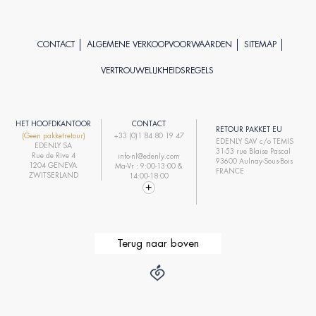
CONTACT
ALGEMENE VERKOOPVOORWAARDEN
SITEMAP
VERTROUWELIJKHEIDSREGELS
HET HOOFDKANTOOR
CONTACT
RETOUR PAKKET EU
(Geen pakketretour)
+33 (0)1 84 80 19 47
EDENLY SAV c/o TEMIS
EDENLY SA
31-53 rue Blaise Pascal
Rue de Rive 4
info-nl@edenly.com
93600 Aulnay-Sous-Bois
1204 GENEVA
Ma-Vr : 9:00-13:00 &
FRANCE
ZWITSERLAND
14:00-18:00
Terug naar boven