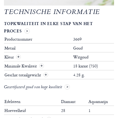
TECHNISCHE INFORMATIE
TOPKWALITEIT IN ELKE STAP VAN HET
PROCES
Productnummer
3669
Metaal
Goud
Kleur
Witgoud
Minimale Kwaliteit
18 karaat (750)
Geschat totaalgewicht
4.28 g.
Gecertificeerd goud van hoge kwaliteit
Edelsteen
Diamant
Aquamarijn
Hoeveelheid
28
1