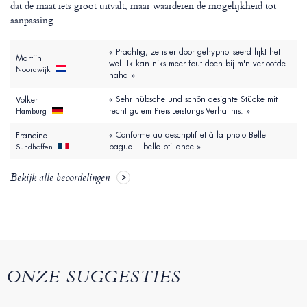
dat de maat iets groot uitvalt, maar waarderen de mogelijkheid tot
aanpassing.
« Prachtig, ze is er door gehypnotiseerd lijkt het
Martijn
wel. Ik kan niks meer fout doen bij m'n verloofde
Noordwijk
haha »
« Sehr hübsche und schön designte Stücke mit
Volker
recht gutem Preis-Leistungs-Verhältnis. »
Hamburg
« Conforme au descriptif et à la photo Belle
Francine
bague ...belle btillance »
Sundhoffen
Bekijk alle beoordelingen
ONZE SUGGESTIES