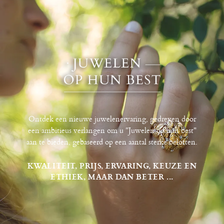
Ontdek een nieuwe juwelenervaring, gedreven door
een ambitieus verlangen om u "Juwelen op hun best"
aan te bieden, gebaseerd op een aantal sterke beloften.
KWALITEIT, PRIJS, ERVARING, KEUZE EN
ETHIEK, MAAR DAN BETER ...