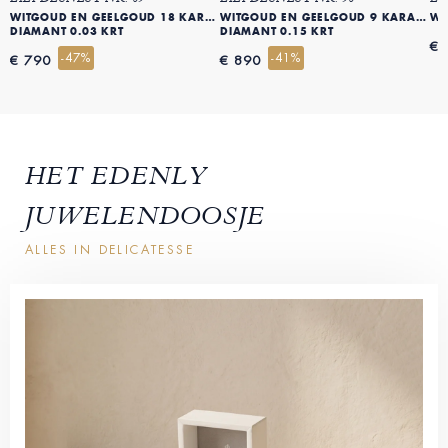
WITGOUD EN GEELGOUD 18 KARAAT (750)
WITGOUD EN GEELGOUD 9 KARAAT (375)
WI
DIAMANT 0.03 KRT
DIAMANT 0.15 KRT
€ 
-47%
-41%
€ 790
€ 890
HET EDENLY
JUWELENDOOSJE
ALLES IN DELICATESSE