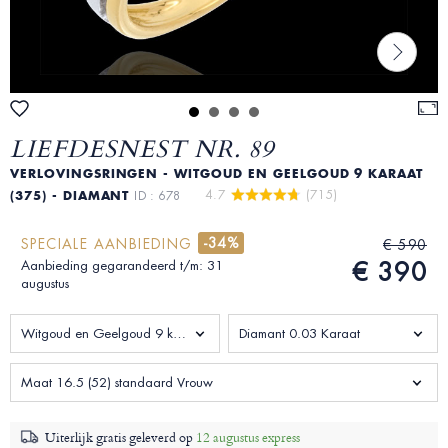
LIEFDESNEST NR. 89
VERLOVINGSRINGEN - WITGOUD EN GEELGOUD 9 KARAAT
4.7 
 (715)
(375) - DIAMANT
ID : 678
-34%
SPECIALE AANBIEDING
€ 590
€ 390
Aanbieding gegarandeerd t/m: 31
augustus
Witgoud en Geelgoud 9 karaat (375)
Diamant 0.03 Karaat
Maat 16.5 (52) standaard Vrouw
Uiterlijk gratis geleverd op
12 augustus express