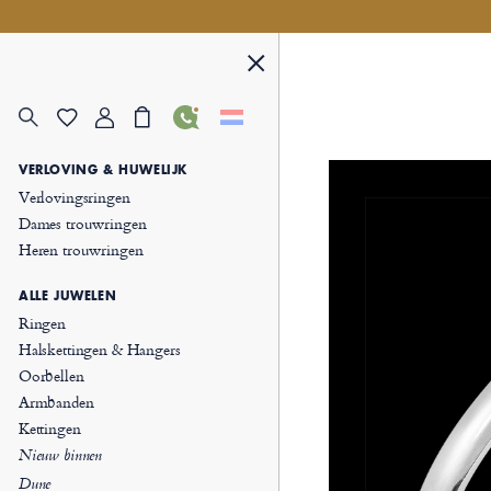
VERLOVING & HUWELIJK
Verlovingsringen
Dames trouwringen
Heren trouwringen
ALLE JUWELEN
Ringen
Halskettingen & Hangers
Oorbellen
Armbanden
Kettingen
Nieuw binnen
Dune