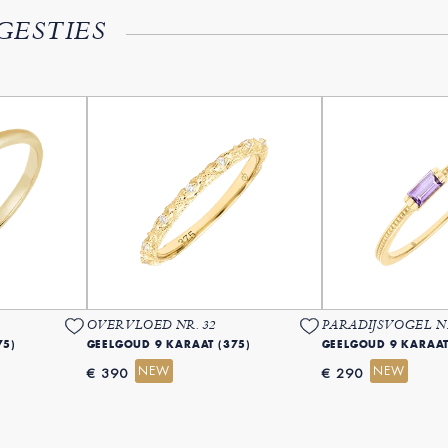
GESTIES
OVERVLOED NR. 32
PARADIJSVOGEL NR
75)
GEELGOUD 9 KARAAT (375)
GEELGOUD 9 KARAAT
NEW
NEW
€ 390
€ 290