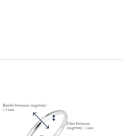
Breedte bovenaan (ongeveer):
1.5 mm
Dikte bovenaan
(ongeveer): 1 mm