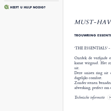
HEEFT U HULP NODIG?
MUST-HAVE
TROUWRING ESSENT
‘THE ESSENTIALS’ - bas
Ontdek de verfijnde 
karaat witgoud. Het r
uit.
Deze unisex ring uit d
dagelijks comfort.
Zonder stenen benadruk
afwerking, perfect om e
Technische informatie