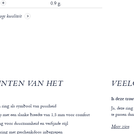
0.9 g.
oge kwaliteit
UNTEN VAN HET
VEEL
Is deze tro
 ring als symbool van puurheid
Ja, deze rin
te passen dan
p met een slanke breedte van 1,5 mm voor comfort
g voor duurzaamheid en verfijnde stijl
Meer zien
vering met geschenkdoos inbegrepen