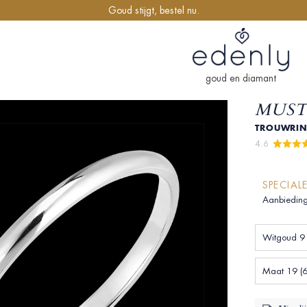
Goud stijgt, bestel nu.
goud en diamant
MUST
TROUWRIN
4.6 
SPECIAL
Aanbieding
Witgoud 9 
Maat 19 (