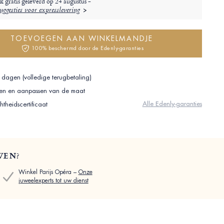
jk gratis geleverd op
24 augustus -
ggesties voor expresslevering
TOEVOEGEN AAN WINKELMANDJE
100% beschermd door de Edenly-garanties
 dagen (volledige terugbetaling)
ilen en aanpassen van de maat
Alle Edenly-garanties
theidscertificaat
WEN?
Winkel Parijs Opéra –
Onze
juweelexperts tot uw dienst