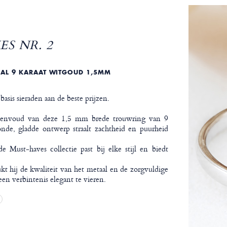
S NR. 2
IAL 9 KARAAT WITGOUD 1,5MM
is sieraden aan de beste prijzen.
eenvoud van deze 1,5 mm brede trouwring van 9
onde, gladde ontwerp straalt zachtheid en puurheid
e Must-haves collectie past bij elke stijl en biedt
t hij de kwaliteit van het metaal en de zorgvuldige
en verbintenis elegant te vieren.