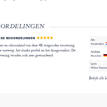
OORDELINGEN
 DE BEOORDELINGEN
Am
Amsterdam
iteit en schoonheid van deze 9K witgouden trouwring.
e ontwerp, het slanke profiel en het draagcomfort. De
Andrea
 levering worden ook zeer gewaardeerd.
München
Lynn
Milton Keyne
Bekijk alle b