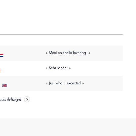
« Mooi en snelle levering »
« Sehr schön »
« Just what I exoected »
s
eoordelingen