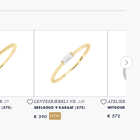
. 27
LENTEKRIEBELS NR. 110
ATELIER TRO
 (375)
GEELGOUD 9 KARAAT (375)
WITGOUD 9 KARA
NEW
€ 572
€ 390