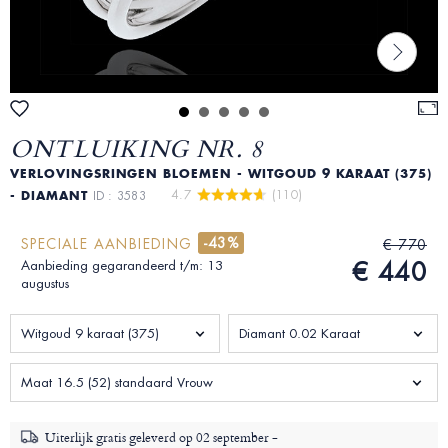
ONTLUIKING NR. 8
VERLOVINGSRINGEN BLOEMEN - WITGOUD 9 KARAAT (375)
4.7 
 (110)
- DIAMANT
ID : 3583
-43%
SPECIALE AANBIEDING
€ 770
€ 440
Aanbieding gegarandeerd t/m: 13
augustus
Witgoud 9 karaat (375)
Diamant 0.02 Karaat
Maat 16.5 (52) standaard Vrouw
Uiterlijk gratis geleverd op
02 september -