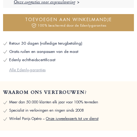
Onze suggesties voor expresslevering
TOEVOEGEN AAN WINKELMANDJE
100% beschermd door de Edenly-garanties
Retour 30 dagen (volledige terugbetaling)
Gratis ruilen en aanpassen van de maat
Edenly echtheidscertificaat
Alle Edenly-garanties
WAAROM ONS VERTROUWEN?
Meer dan 50.000 klanten elk jaar voor 100% tevreden
Specialist in verlovingen en ringen sinds 2008
Winkel Parijs Opéra –
Onze juweelexperts tot uw dienst