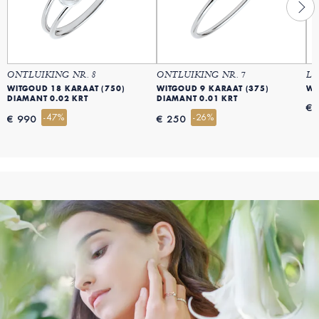
ONTLUIKING NR. 8
ONTLUIKING NR. 7
LE
WITGOUD 18 KARAAT (750)
WITGOUD 9 KARAAT (375)
WI
DIAMANT 0.02 KRT
DIAMANT 0.01 KRT
€ 
-47%
-26%
€ 990
€ 250