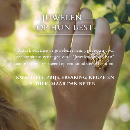
Ontdek een nieuwe juwelenervaring, gedreven door
een ambitieus verlangen om u "Juwelen op hun best"
aan te bieden, gebaseerd op een aantal sterke beloften.
KWALITEIT, PRIJS, ERVARING, KEUZE EN
ETHIEK, MAAR DAN BETER ...