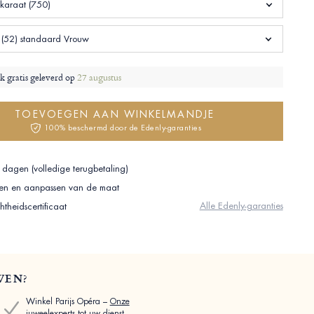
 karaat (750)
(52) standaard Vrouw
jk gratis geleverd op
27 augustus
TOEVOEGEN AAN WINKELMANDJE
100% beschermd door de Edenly-garanties
 dagen (volledige terugbetaling)
ilen en aanpassen van de maat
Alle Edenly-garanties
theidscertificaat
WEN?
Winkel Parijs Opéra –
Onze
juweelexperts tot uw dienst