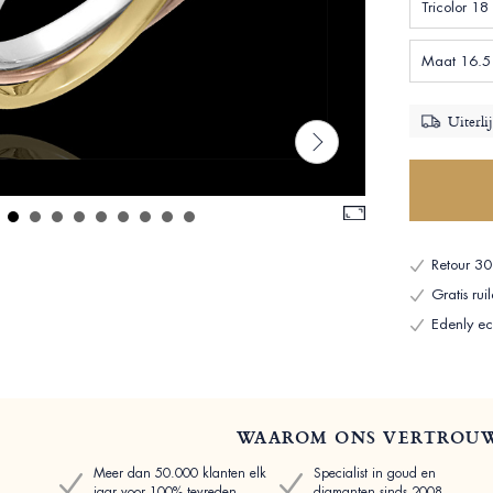
Tricolor 18
Maat 16.5 
Uiterli
Retour 30
Gratis ru
Edenly ech
WAAROM ONS VERTROU
Meer dan 50.000 klanten elk
Specialist in goud en
jaar voor 100% tevreden
diamanten sinds 2008