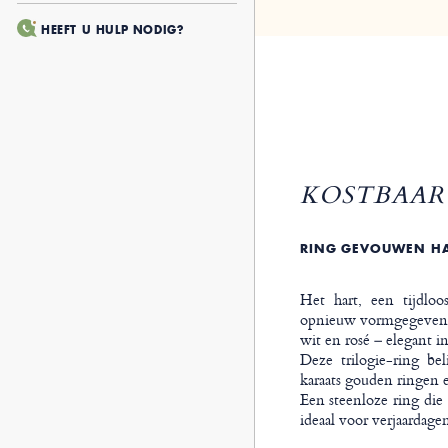
HEEFT U HULP NODIG?
KOSTBAAR 
RING GEVOUWEN HA
Het hart, een tijdlo
opnieuw vormgegeven in
wit en rosé – elegant i
Deze trilogie-ring be
karaats gouden ringen e
Een steenloze ring die 
ideaal voor verjaardage