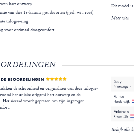
wen hart ontwerp
Dit model is
ie van drie 18-karaats goudsoorten (geel, wit, rosé)
Meer zien
te trilogie-ring
ng voor optimaal draagcomfort
OORDELINGEN
 DE BEOORDELINGEN
Eddy
Nieuwegein
kken de schoonheid en originaliteit van deze trilogie-
vooral het unieke origami hart ontwerp en de
Patrice
 Het sieraad wordt geprezen om zijn ingetogen
Harderwijk
mfort.
Antoinette
Rhoon, Zh
Bekijk alle b