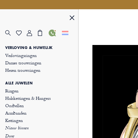
VERLOVING & HUWELIJK
Verlovingsringen
Dames trouwringen
Heren trouwringen
ALLE JUWELEN
Ringen
Halskettingen & Hangers
Oorbellen
Armbanden
Kettingen
Nieuw binnen
Dune