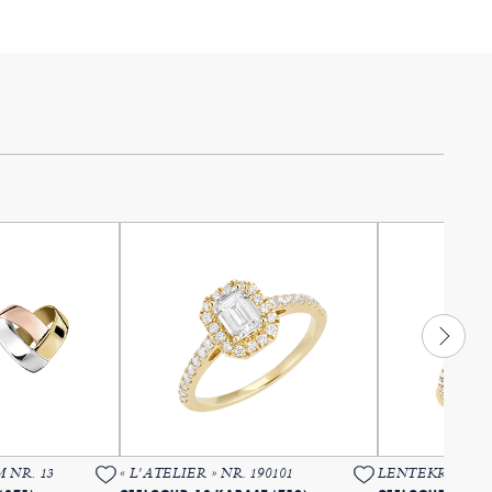
 NR. 13
« L'ATELIER » NR. 190101
LENTEKRIEBELS