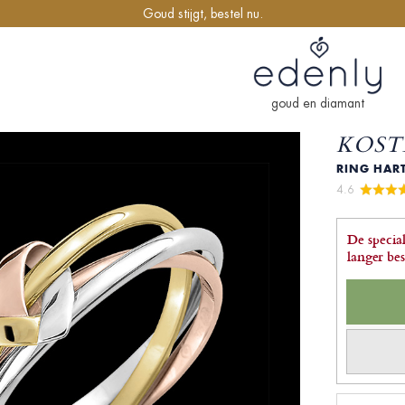
Goud stijgt, bestel nu.
goud en diamant
KOST
RING HART
4.6 
De special
langer be