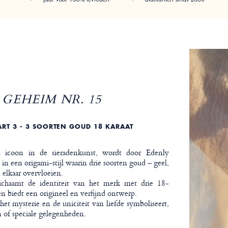
GEHEIM NR. 15
RT 3 - 3 SOORTEN GOUD 18 KARAAT
os icoon in de sieradenkunst, wordt door Edenly
 een origami-stijl waarin drie soorten goud – geel,
n elkaar overvloeien.
lichaamt de identiteit van het merk met drie 18-
n biedt een origineel en verfijnd ontwerp.
het mysterie en de uniciteit van liefde symboliseert,
n of speciale gelegenheden.