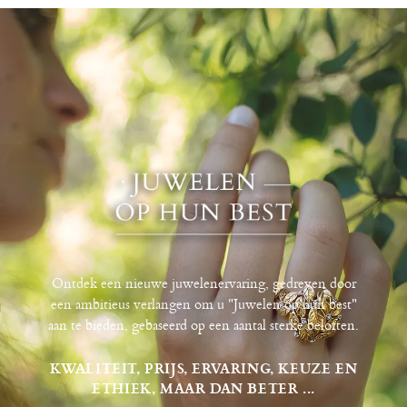
Ontdek een nieuwe juwelenervaring, gedreven door
een ambitieus verlangen om u "Juwelen op hun best"
aan te bieden, gebaseerd op een aantal sterke beloften.
KWALITEIT, PRIJS, ERVARING, KEUZE EN
ETHIEK, MAAR DAN BETER ...