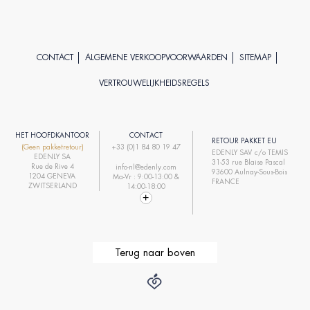
CONTACT
ALGEMENE VERKOOPVOORWAARDEN
SITEMAP
VERTROUWELIJKHEIDSREGELS
HET HOOFDKANTOOR
CONTACT
RETOUR PAKKET EU
(Geen pakketretour)
+33 (0)1 84 80 19 47
EDENLY SAV c/o TEMIS
EDENLY SA
31-53 rue Blaise Pascal
Rue de Rive 4
info-nl@edenly.com
93600 Aulnay-Sous-Bois
1204 GENEVA
Ma-Vr : 9:00-13:00 &
FRANCE
ZWITSERLAND
14:00-18:00
Terug naar boven