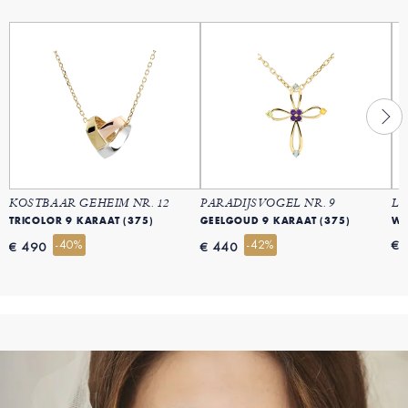
KOSTBAAR GEHEIM NR. 12
PARADIJSVOGEL NR. 9
LI
TRICOLOR 9 KARAAT (375)
GEELGOUD 9 KARAAT (375)
-40%
-42%
€ 
€ 490
€ 440