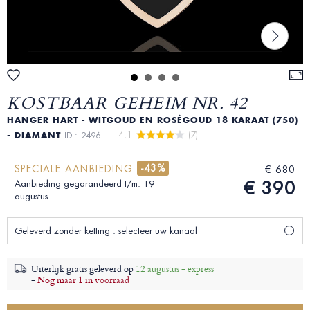
KOSTBAAR GEHEIM NR. 42
HANGER HART - WITGOUD EN ROSÉGOUD 18 KARAAT (750)
4.1 
 (7)
- DIAMANT
ID : 2496
-43%
SPECIALE AANBIEDING
€ 680
€ 390
Aanbieding gegarandeerd t/m: 19
augustus
Geleverd zonder ketting : selecteer uw kanaal
Uiterlijk gratis geleverd op
12 augustus - express
-
Nog maar 1 in voorraad