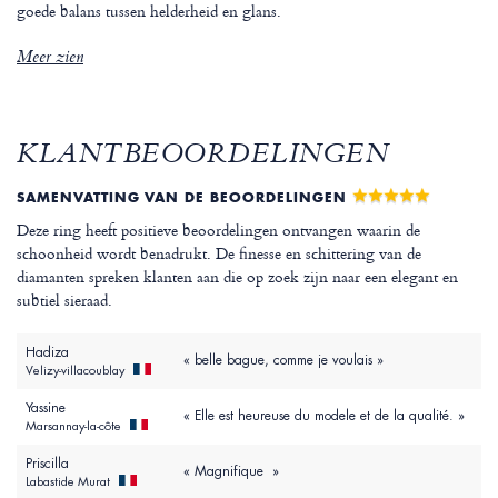
goede balans tussen helderheid en glans.
Meer zien
KLANTBEOORDELINGEN
SAMENVATTING VAN DE BEOORDELINGEN
Deze ring heeft positieve beoordelingen ontvangen waarin de
schoonheid wordt benadrukt. De finesse en schittering van de
diamanten spreken klanten aan die op zoek zijn naar een elegant en
subtiel sieraad.
Hadiza
« belle bague, comme je voulais »
Velizy-villacoublay
Yassine
« Elle est heureuse du modele et de la qualité. »
Marsannay-la-côte
Priscilla
« Magnifique »
Labastide Murat