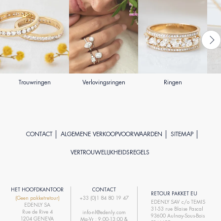
Trouwringen
Verlovingsringen
Ringen
CONTACT
ALGEMENE VERKOOPVOORWAARDEN
SITEMAP
VERTROUWELIJKHEIDSREGELS
HET HOOFDKANTOOR
CONTACT
RETOUR PAKKET EU
(Geen pakketretour)
+33 (0)1 84 80 19 47
EDENLY SAV c/o TEMIS
EDENLY SA
31-53 rue Blaise Pascal
Rue de Rive 4
info-nl@edenly.com
93600 Aulnay-Sous-Bois
1204 GENEVA
Ma-Vr : 9:00-13:00 &