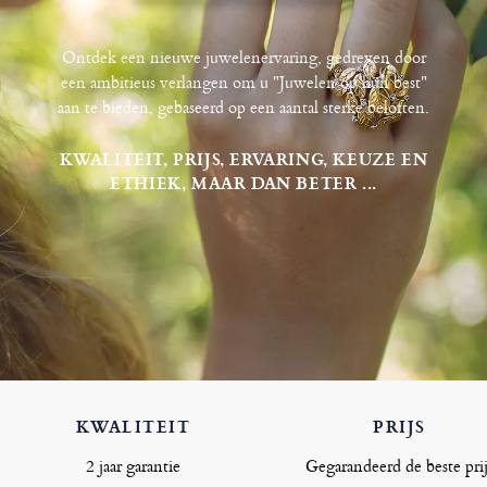
Ontdek een nieuwe juwelenervaring, gedreven door
een ambitieus verlangen om u "Juwelen op hun best"
aan te bieden, gebaseerd op een aantal sterke beloften.
KWALITEIT, PRIJS, ERVARING, KEUZE EN
ETHIEK, MAAR DAN BETER ...
KWALITEIT
PRIJS
2 jaar garantie
Gegarandeerd de beste prij