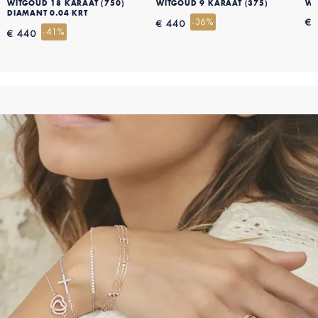
WITGOUD 18 KARAAT (750)
WITGOUD 9 KARAAT (375)
WI
DIAMANT 0.04 KRT
-36%
€ 
€ 440
-41%
€ 440