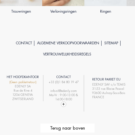
Trouwringen
Verlovingsringen
Ringen
CONTACT
ALGEMENE VERKOOPVOORWAARDEN
SITEMAP
VERTROUWELIJKHEIDSREGELS
HET HOOFDKANTOOR
CONTACT
RETOUR PAKKET EU
(Geen pakketretour)
+33 (0)1 84 80 19 47
EDENLY SAV c/o TEMIS
EDENLY SA
31-53 rue Blaise Pascal
Rue de Rive 4
info-nl@edenly.com
93600 Aulnay-Sous-Bois
1204 GENEVA
Ma-Vr : 9:00-13:00 &
FRANCE
ZWITSERLAND
14:00-18:00
Terug naar boven