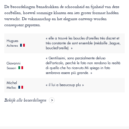
De beoordelingen benadrukken de schoonheid en fijnheid van deze
oorbellen, hoewel sommige klanten een iets groter formaat hadden
verwacht. De vakmanschap en het elegante ontwerp worden
consequent geprezen.
« elle a trouvé les boucles d'oreilles très discret et
Hugues
très constante de sont ensemble (médaille ,bague,
Acheres
boucled'oreille) »
« Gentilissimi, sono parzialmente deluso
dell'articolo, perchè le foto non rendono la realtà
Giovanni
di quello che ho ricevuto.Mi spiego in foto
Sassari
sembrava essere più grande. »
Michel
« il lui a beaucoup plu »
Mellac
Bekijk alle beoordelingen