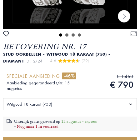
BETOVERING NR. 17
STUD OORBELLEN - WITGOUD 18 KARAAT (750) -
4.6 
 (29)
DIAMANT
ID : 2724
-46%
SPECIALE AANBIEDING
€ 1460
€ 790
Aanbieding gegarandeerd t/m: 15
augustus
Witgoud 18 karaat (750)
Uiterlijk gratis geleverd op
12 augustus - express
-
Nog maar 1 in voorraad