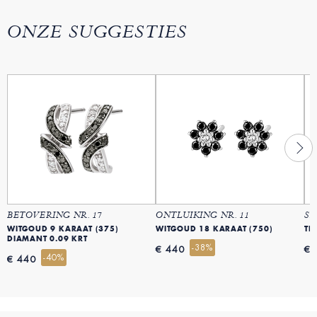
ONZE SUGGESTIES
BETOVERING NR. 17
ONTLUIKING NR. 11
SA
WITGOUD 9 KARAAT (375)
WITGOUD 18 KARAAT (750)
TR
DIAMANT 0.09 KRT
-38%
€ 440
€ 
-40%
€ 440