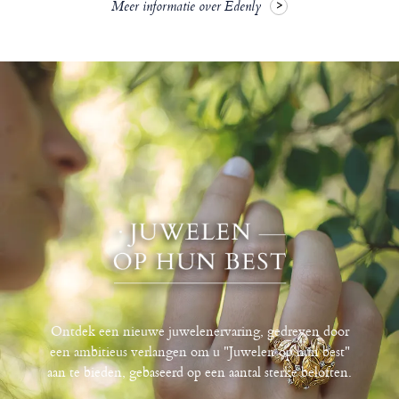
Meer informatie over Edenly
Ontdek een nieuwe juwelenervaring, gedreven door
een ambitieus verlangen om u "Juwelen op hun best"
aan te bieden, gebaseerd op een aantal sterke beloften.