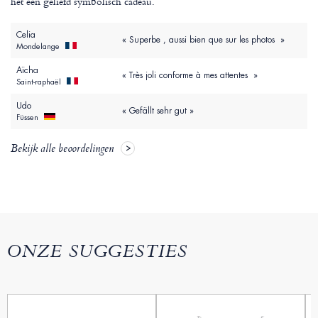
het een geliefd symbolisch cadeau.
Celia
« Superbe , aussi bien que sur les photos »
Mondelange
Aïcha
« Très joli conforme à mes attentes »
Saint-raphaël
Udo
« Gefällt sehr gut »
Füssen
Bekijk alle beoordelingen
ONZE SUGGESTIES