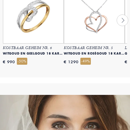
KOSTBAAR GEHEIM NR. 6
KOSTBAAR GEHEIM NR. 5
LE
WITGOUD EN GEELGOUD 18 KARAAT (750)
WITGOUD EN ROSÉGOUD 18 KARAAT (750)
GE
-50%
-49%
€ 990
€ 1290
€ 