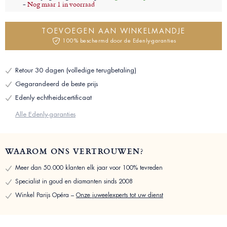
-
Nog maar 1 in voorraad
TOEVOEGEN AAN WINKELMANDJE
100% beschermd door de Edenly-garanties
Retour 30 dagen (volledige terugbetaling)
Gegarandeerd de beste prijs
Edenly echtheidscertificaat
Alle Edenly-garanties
WAAROM ONS VERTROUWEN?
Meer dan 50.000 klanten elk jaar voor 100% tevreden
Specialist in goud en diamanten sinds 2008
Winkel Parijs Opéra –
Onze juweelexperts tot uw dienst