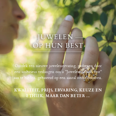
Ontdek een nieuwe juwelenervaring, gedreven door
een ambitieus verlangen om u "Juwelen op hun best"
aan te bieden, gebaseerd op een aantal sterke beloften.
KWALITEIT, PRIJS, ERVARING, KEUZE EN
ETHIEK, MAAR DAN BETER ...